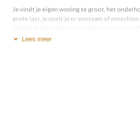
Je vindt je eigen woning te groot, het onderh
grote last, je voelt je er eenzaam of misschie
uitkomst. De woning is voorzien van alle com
Lees meer
Je hebt andere mensen in de nabijheid en er
In elke woning is er een noodoproepsysteem 
per dag, de mogelijkheid om iemand te waars
verpleging of gezinshulp, kan men beroep do
thuisondersteunende diensten. De woonassist
nemen.
Wie kan een aanvraag doen?
Zowel alleenstaanden als koppels kunnen tere