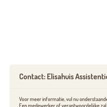
bewoners dienen minstens 65 jaar oud te zijn.
De nieuwe bewoner dient valide te zijn of bi
zijn op het moment dat hij of zij de flat betrek
De zelfredzaamheid wordt bepaald op basis 
ondersteunen kan er beroep worden gedaan o
Onze flats zijn volledig afgewerkt en instapkl
te richten met uw eigen meubilair en decorat
Contact: Elisahuis Assisten
Voor meer informatie, vul nu onderstaande
Een medewerker of verantwoordelijke zal 