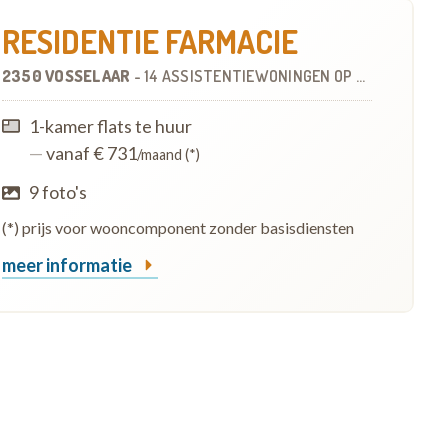
RESIDENTIE FARMACIE
2350 VOSSELAAR
-
14 ASSISTENTIEWONINGEN
OP
5.2 KM
1-kamer flats te huur
—
vanaf € 731
/maand (*)
9 foto's
(*) prijs voor wooncomponent zonder basisdiensten
meer informatie