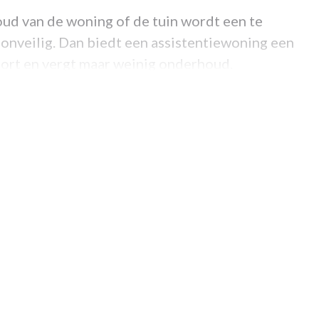
oud van de woning of de tuin wordt een te
n onveilig. Dan biedt een assistentiewoning een
fort en vergt maar weinig onderhoud.
 is een gemeenschappelijke ontmoetingsruimte.
aanwezig. Via de oproepknop heeft men, 24u
chuwen. Indien er nood is aan permanente
en op thuisverpleging en andere
ent kan de organisatie en coördinatie op zich
cht in een assistentiewoning. Kandidaat