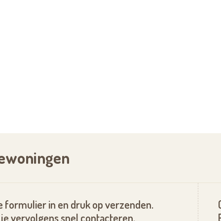
j mindervaliditeit voldoende zelfredzaam te
t.
van de Katzschaal. Om de zelfredzaamheid te
p de thuiszorgdiensten
aar. U bent volledig vrij om uw appartement in
ie. Uw privacy wordt ten volle gerespecteerd.
tiewoningen
 formulier in en druk op verzenden.
je vervolgens snel contacteren.