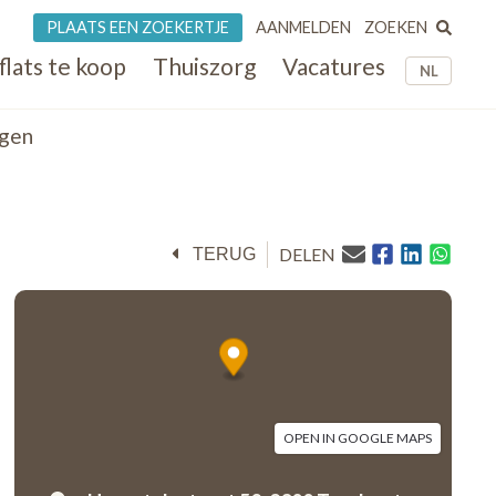
ZOEKEN
PLAATS EEN ZOEKERTJE
AANMELDEN
flats te koop
Thuiszorg
Vacatures
NL
ngen
DELEN
TERUG
OPEN IN GOOGLE MAPS