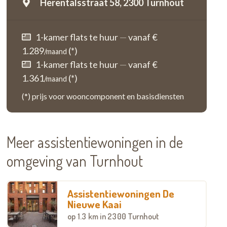
Herentalsstraat 58,
2300 Turnhout
1-kamer flats te huur
—
vanaf €
1.289
(*)
/maand
1-kamer flats te huur
—
vanaf €
1.361
(*)
/maand
(*) prijs voor wooncomponent en basisdiensten
Meer assistentiewoningen in de
omgeving van Turnhout
Assistentiewoningen De
Nieuwe Kaai
op
1.3 km
in 2300 Turnhout