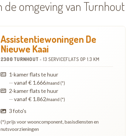
in de omgeving van Turnhout
Assistentiewoningen De
Nieuwe Kaai
2300 TURNHOUT
-
13 SERVICEFLATS
OP
1.3 KM
1-kamer flats te huur
—
vanaf € 1.666
/maand (*)
2-kamer flats te huur
—
vanaf € 1.862
/maand (*)
3 foto's
(*) prijs voor wooncomponent, basisdiensten en
nutsvoorzieningen