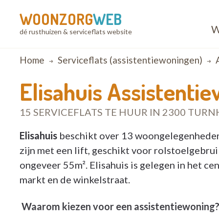
WOONZORG
WEB
W
dé rusthuizen & serviceflats website
Breadcrumb
Home
Serviceflats (assistentiewoningen)
Elisahuis Assistenti
15 SERVICEFLATS TE HUUR IN 2300 TUR
Elisahuis
beschikt over 13 woongelegenheden,
zijn met een lift, geschikt voor rolstoelgebr
ongeveer 55m². Elisahuis is gelegen in het c
markt en de winkelstraat.
Waarom kiezen voor een assistentiewoning