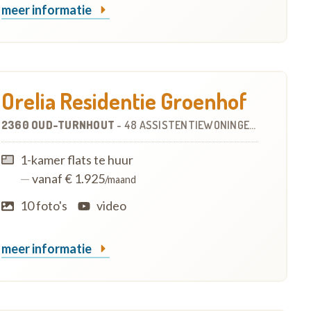
meer informatie
Orelia Residentie Groenhof
2360 OUD-TURNHOUT
-
48 ASSISTENTIEWONINGEN
OP
3.6 KM
1-kamer flats te huur
—
vanaf € 1.925
/maand
10 foto's
video
meer informatie