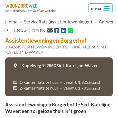
WOONZORG
WEB
menu
dé rusthuizen & serviceflats website
Breadcrumb
Home
Serviceflats (assistentiewoningen)
Antwerp
DELEN
TERUG
Assistentiewoningen Borgerhof
18 ASSISTENTIEWONINGEN TE HUUR IN 2860 SINT-
KATELIJNE-WAVER
Kapelweg 9,
2860 Sint-Katelijne-Waver
1-kamer flats te huur
—
vanaf € 1.323
/maand
2-kamer flats te huur
—
vanaf € 1.703
/maand
Assistentiewoningen Borgerhof te Sint-Katelijne-
Waver: een zorgeloze thuis in ‘t groen