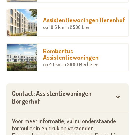
bijvoorbeeld een babbeltje te slaan. Bij mooi weer
kan je genieten van het gemeenschappelijk terras
Assistentiewoningen Herenhof
en het prachtige park.
op
10.5 km
in 2500 Lier
Wanneer je wenst, kan je een warme maaltijd
Rembertus
Assistentiewoningen
aankopen via Borgerstein en/of gebruik maken van
op
4.1 km
in 2800 Mechelen
de wasserij. Er is een overdekte fietsenstalling
aanwezig en mogelijkheid tot het huren van een
parkeerplaats.
Contact: Assistentiewoningen
Borgerhof
Voor meer informatie, vul nu onderstaande
formulier in en druk op verzenden.