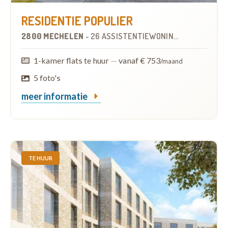
RESIDENTIE POPULIER
2800 MECHELEN
-
26 ASSISTENTIEWONINGEN
OP
2.0 KM
1-kamer flats te huur
—
vanaf € 753
/maand
5 foto's
meer informatie
TE HUUR