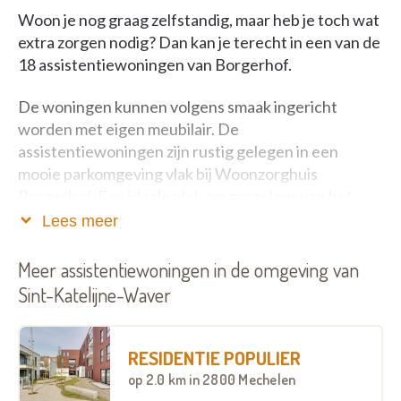
Woon je nog graag zelfstandig, maar heb je toch wat
extra zorgen nodig? Dan kan je terecht in een van de
18 assistentiewoningen van Borgerhof.
De woningen kunnen volgens smaak ingericht
worden met eigen meubilair. De
assistentiewoningen zijn rustig gelegen in een
mooie parkomgeving vlak bij Woonzorghuis
Borgerhof. Een ideale plek om zorgeloos van het
leven te genieten!
Lees meer
De woonassistent staat steeds voor je klaar voor
Meer assistentiewoningen in de omgeving van
hulp bij administratie of praktische beslommeringen,
Sint-Katelijne-Waver
een leuke activiteit of gewoon een gezellige babbel.
‘Assistentiewoningen Borgerhof’ beschikt ook over
RESIDENTIE POPULIER
een gezellige ontmoetingsruimte, waar je met
op
2.0 km
in 2800 Mechelen
andere bewoners kunt samenkomen om