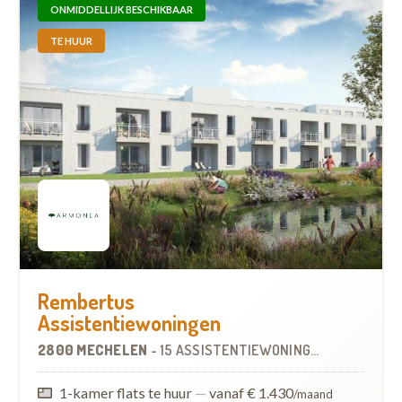
ONMIDDELLIJK BESCHIKBAAR
TE HUUR
Rembertus
Assistentiewoningen
2800 MECHELEN
-
15 ASSISTENTIEWONINGEN
OP
4.1 KM
1-kamer flats te huur
—
vanaf € 1.430
/maand