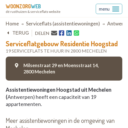
WOONZORG
WEB
menu
dé rusthuizen & serviceflats website
Breadcrumb
Home
Serviceflats (assistentiewoningen)
Antwerp
DELEN
TERUG
Serviceflatgebouw Residentie Hoogstad
19 SERVICEFLATS TE HUUR IN 2800 MECHELEN
Milsenstraat 29 en Moensstraat 14,
2800 Mechelen
Assistentiewoningen Hoogstad uit Mechelen
(
Antwerpen) heeft een capaciteit van 19
appartementen.
Meer assistentiewoningen in de omgeving van