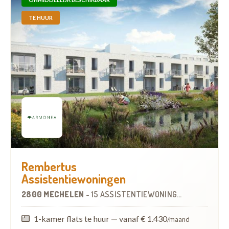
TE HUUR
Rembertus
Assistentiewoningen
2800 MECHELEN
-
15 ASSISTENTIEWONINGEN
OP
1.0 KM
1-kamer flats te huur
—
vanaf € 1.430
/maand