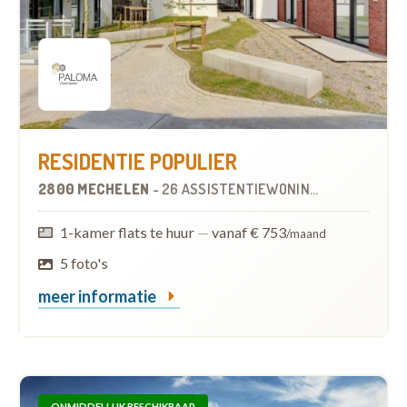
RESIDENTIE POPULIER
2800 MECHELEN
-
26 ASSISTENTIEWONINGEN
OP
1.4 KM
1-kamer flats te huur
—
vanaf € 753
/maand
5 foto's
meer informatie
ONMIDDELLIJK BESCHIKBAAR