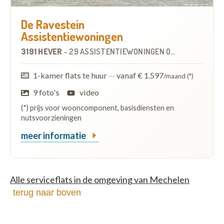
De Ravestein
Assistentiewoningen
3191 HEVER
-
29 ASSISTENTIEWONINGEN
OP
6.0 KM
1-kamer flats te huur
—
vanaf € 1.597
/maand (*)
9 foto's
video
(*) prijs voor wooncomponent, basisdiensten en
nutsvoorzieningen
meer informatie
Alle serviceflats in de omgeving van Mechelen
terug naar boven