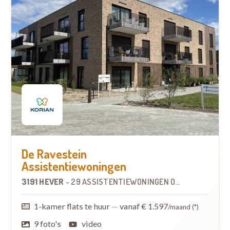
De Ravestein
Assistentiewoningen
3191 HEVER
-
29 ASSISTENTIEWONINGEN
OP
5.9 KM
1-kamer flats te huur
—
vanaf € 1.597
/maand (*)
9 foto's
video