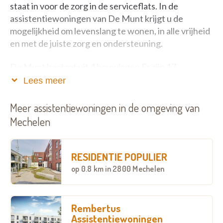
staat in voor de zorg in de serviceflats. In de
assistentiewoningen van De Munt krijgt u de
mogelijkheid om levenslang te wonen, in alle vrijheid
en met de juiste zorg en ondersteuning.
De Munt bestaat uit 4 bouwlagen Er zijn 17
appartementen met 1, 2 of 3 ruime slaapkamers. Er
Lees meer
zijn 3 verschillende types van flats. U woont er in alle
comfort en hebt er een grote leefruimte met een
Meer assistentiewoningen in de omgeving van
open en volledig ingerichte keuken, een badkamer
Mechelen
met douche, toilet, lavabo en een aparte berging.
Alle flats hebben een eigen terras of tuin (op het
gelijkvloers). Door het grote schuifraam vooraan
RESIDENTIE POPULIER
geniet u van veel lichtinval. De flats zijn te koop te
op
0.8 km
in 2800 Mechelen
(via de bouwpromotor) of te huur (via Zorgbedrijf).
U wordt ondersteund met een brede waaier aan
Rembertus
zorg- en comfortdiensten. Zo kunt u gerust zijn van
Assistentiewoningen