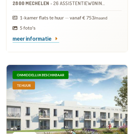
2800 MECHELEN
-
26 ASSISTENTIEWONINGEN
OP
0.8 KM
1-kamer flats te huur
—
vanaf € 753
/maand
5 foto's
meer informatie
ONMIDDELLIJK BESCHIKBAAR
TE HUUR