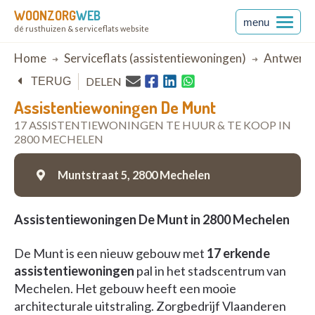
WOONZORG
WEB
menu
dé rusthuizen & serviceflats website
Breadcrumb
Home
Serviceflats (assistentiewoningen)
Antwerp
DELEN
TERUG
Assistentiewoningen De Munt
17 ASSISTENTIEWONINGEN TE HUUR & TE KOOP IN
2800 MECHELEN
Muntstraat 5,
2800 Mechelen
Assistentiewoningen De Munt in 2800 Mechelen
De Munt is een nieuw gebouw met
17 erkende
assistentiewoningen
pal in het stadscentrum van
Mechelen. Het gebouw heeft een mooie
architecturale uitstraling. Zorgbedrijf Vlaanderen