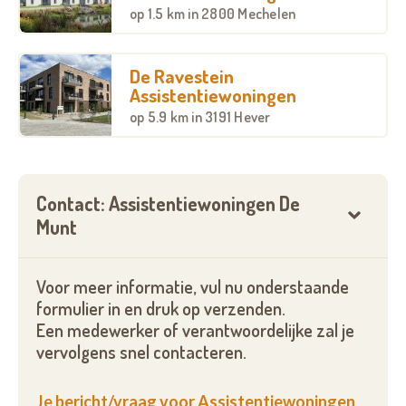
een kwalitatieve dienst- en zorgverlening in een
op
1.5 km
in 2800 Mechelen
toegankelijke, drempelluwe omgeving.
Interesse om deze assistentiewoning van
De Ravestein
Assistentiewoningen
Zorgbedrijf Vlaanderen te bezichtigen? Dat kan!
op
5.9 km
in 3191 Hever
Bel onze klantendienst 24 op 7 of stuur een bericht
via onderstaand formulier.
Onze klantendienst helpt u graag om te
Contact: Assistentiewoningen De
onderzoeken of u in aanmerking komt voor een
Munt
huurpremie.
Voor meer informatie, vul nu onderstaande
formulier in en druk op verzenden.
Een medewerker of verantwoordelijke zal je
vervolgens snel contacteren.
Je bericht/vraag voor Assistentiewoningen