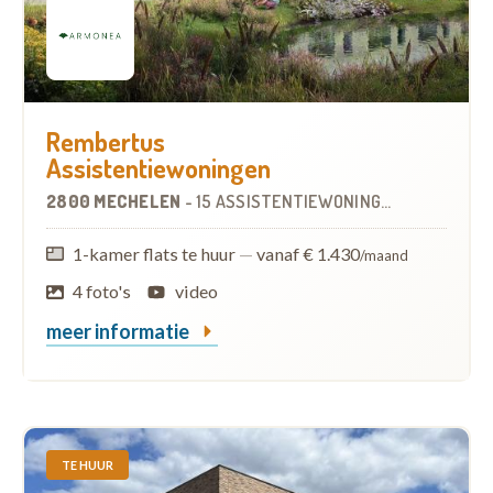
Rembertus
Assistentiewoningen
2800 MECHELEN
-
15 ASSISTENTIEWONINGEN
OP
1.5 KM
1-kamer flats te huur
—
vanaf € 1.430
/maand
4 foto's
video
meer informatie
TE HUUR