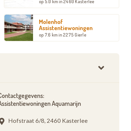
op
5.0 km
in 2460 Kasterlee
Molenhof
Assistentiewoningen
op
7.6 km
in 2275 Gierle
Contactgegevens:
Assistentiewoningen Aquamarijn
Hofstraat 6/8,
2460 Kasterlee