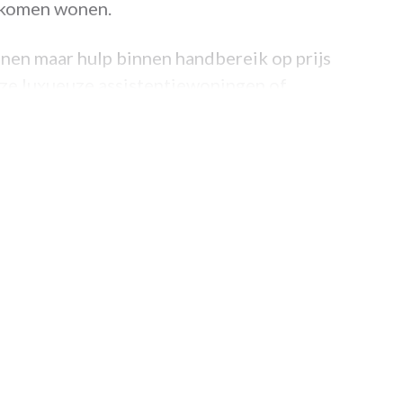
s komen wonen.
nen maar hulp binnen handbereik op prijs
onze luxueuze assistentiewoningen of
t met vriesvak, combi-oven, 4 keramische
slaapkamers);
et en wastafel en inbouwkasten;
amer en eventueel een terras en/of berging;