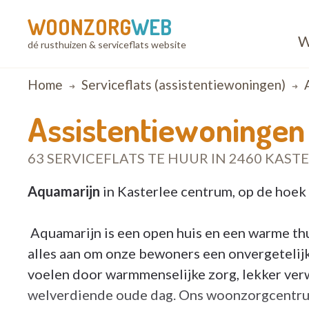
WOONZORG
WEB
W
dé rusthuizen & serviceflats website
Breadcrumb
Home
Serviceflats (assistentiewoningen)
Assistentiewoningen
63 SERVICEFLATS TE HUUR IN 2460 KAST
Aquamarijn
in Kasterlee centrum, op de hoek
Aquamarijn is een open huis en een warme thui
alles aan om onze bewoners een onvergetelijk
voelen door warmmenselijke zorg, lekker ver
welverdiende oude dag. Ons woonzorgcentrum