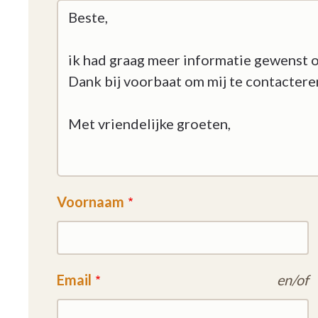
Wanneer de zorgbehoefte stijgt en een opnam
de bewoner van de assistentiewoning voorran
Voornaam
Email
en/of