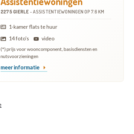
Assistentiewoningen
2275 GIERLE
-
ASSISTENTIEWONINGEN
OP
7.6 KM
1-kamer flats te huur
14 foto's
video
(*) prijs voor wooncomponent, basisdiensten en
nutsvoorzieningen
meer informatie
e