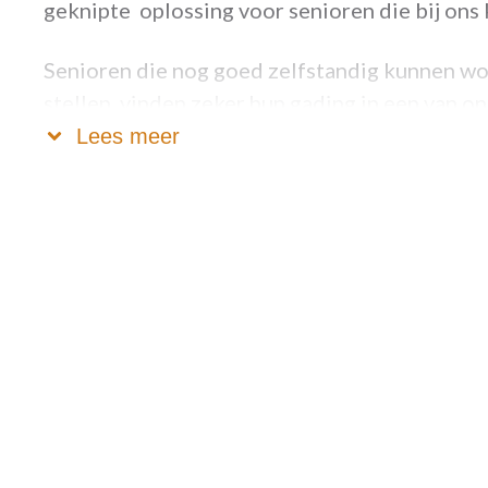
geknipte oplossing voor senioren die bij on
Senioren die nog goed zelfstandig kunnen wo
stellen, vinden zeker hun gading in een van 
serviceflats die standaard uitgerust zijn met :
Lees meer
• een volledig ingerichte keuken met koelkas
kookplaten en een vaatwasmachine (indien 2 
• een ruime badkamer met inloopdouche, toil
• een woonruimte, inkom en minstens 1 slaapk
• gratis breedband internet en WIFI;