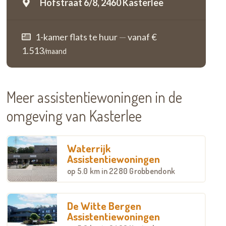
Hofstraat 6/8,
2460 Kasterlee
1-kamer flats te huur
—
vanaf €
1.513
/maand
Meer assistentiewoningen in de
omgeving van Kasterlee
Waterrijk
Assistentiewoningen
op
5.0 km
in 2280 Grobbendonk
De Witte Bergen
Assistentiewoningen