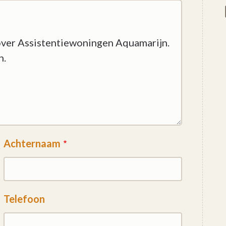
e in het woonzorgcentrum nodig is, dan krijgt
g op de wachtlijst van het woonzorgcentrum.
Achternaam
Telefoon