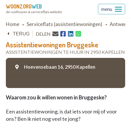
WOONZORG
WEB
menu
dé rusthuizen & serviceflats website
Breadcrumb
Home
Serviceflats (assistentiewoningen)
Antwerp
DELEN
TERUG
Assistentiewoningen Bruggeske
ASSISTENTIEWONINGEN TE HUUR IN 2950 KAPELLEN
Hoevensebaan 16,
2950 Kapellen
Waarom zou ik willen wonen in Bruggeske?
Een assistentiewoning, is dat iets voor mij of voor
ons? Ben ik niet nog veel te jong?