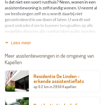
Is dat niet een soort rusthuis? Neen, wonen in een
assistentiewoning is zelfstandig wonen. U neemt al
uw beslissingen zelf en u wordt daarbij niet
gecontroleerd in uw doen of laten. U wordt wel
goed omkaderd om te kunnen terugvallen op alle
mogelijke diensten die comfortabel ouder worden
mogelijk maken in alle zelfstandigheid.
Lees meer
Wat voor woningen bieden jullie aan?
Meer assistentiewoningen in de omgeving van
Assistentiewoningen Bruggeske (twee
Kapellen
gebouwen: Bruggeske en Hobome)
Residentie De Linden -
in 2950 Kapellen
erkende assistentieflats
op
0.2 km
in 2950 Kapellen
Deze nieuwe residentie in het centrum van Kapellen
telt 69 assistentiewoningen met 1 of 2 slaapkamers
variërend van 68 tot 98 m² inclusief terras. Hier kan