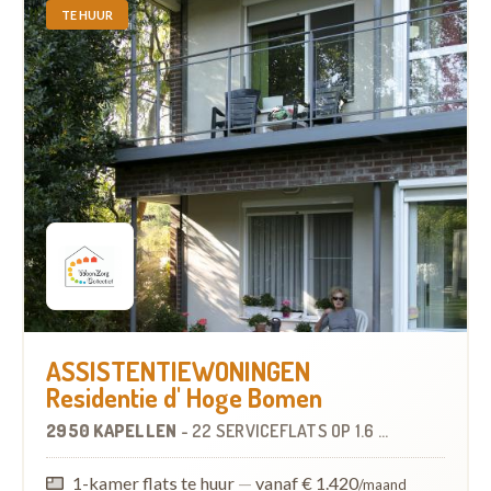
TE HUUR
ASSISTENTIEWONINGEN
Residentie d' Hoge Bomen
2950 KAPELLEN
-
22 SERVICEFLATS
OP
1.6 KM
1-kamer flats te huur
—
vanaf € 1.420
/maand