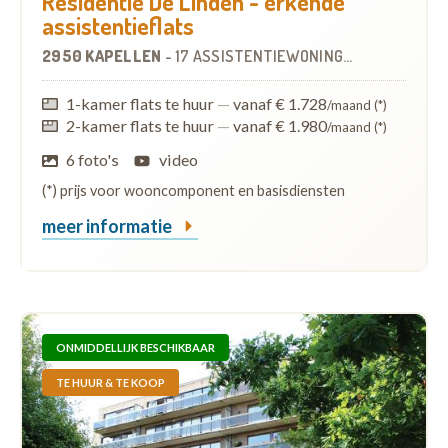
Residentie De Linden - erkende
assistentieflats
2950 KAPELLEN
-
17 ASSISTENTIEWONINGEN
OP
0.2 KM
1-kamer flats te huur
—
vanaf € 1.728
/maand (*)
2-kamer flats te huur
—
vanaf € 1.980
/maand (*)
6 foto's
video
(*) prijs voor wooncomponent en basisdiensten
meer informatie
ONMIDDELLIJK BESCHIKBAAR
TE HUUR & TE KOOP