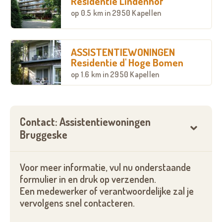
Residentie Lindenhof
u comfortabel ouder worden met zekerheid van
op
0.5 km
in 2950 Kapellen
dienstverlening op uw maat.
De assistentiewoningen liggen verspreid over twee
gebouwen: Bruggeske en Hobome. Geniet vanaf uw
ASSISTENTIEWONINGEN
Residentie d' Hoge Bomen
terras van het uitzicht op de groene omgeving. Uw
op
1.6 km
in 2950 Kapellen
flat is instapklaar, rolstoeltoegankelijk en voorzien
van alle comfort: een handige berging, plaats voor
een droogkast en wasmachine en een volledig
ingerichte keuken.
Contact: Assistentiewoningen
Bruggeske
Uw fiets kunt u veilig opbergen in de
fietsenstalling. Uw wagen kunt u parkeren in de
ondergrondse parkeergarage (tegen betaling).
Voor meer informatie, vul nu onderstaande
formulier in en druk op verzenden.
Wilt u meer weten over assistentiewoningen
Een medewerker of verantwoordelijke zal je
Bruggeske?
vervolgens snel contacteren.
Interesse in onze overige troeven,