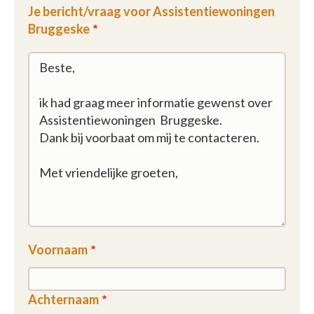
Je bericht/vraag voor Assistentiewoningen
beschikbaarheden en prijzen.
Bruggeske
Vul onderstaand formulier in, bel ons of neem een
kijkje op onze website.
U vindt alle gegevens hieronder terug.
Onze klantendienst helpt u graag om te
onderzoeken of u in aanmerking komt voor een
huurpremie.
Voornaam
Achternaam