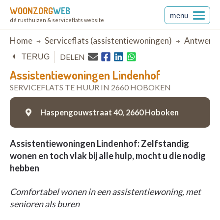
WOONZORG
WEB
menu
dé rusthuizen & serviceflats website
Breadcrumb
Home
Serviceflats (assistentiewoningen)
Antwerp
DELEN
TERUG
Assistentiewoningen Lindenhof
SERVICEFLATS TE HUUR IN 2660 HOBOKEN
Haspengouwstraat 40,
2660 Hoboken
Assistentiewoningen Lindenhof: Zelfstandig
wonen en toch vlak bij alle hulp, mocht u die nodig
hebben
Comfortabel wonen in een assistentiewoning, met
senioren als buren