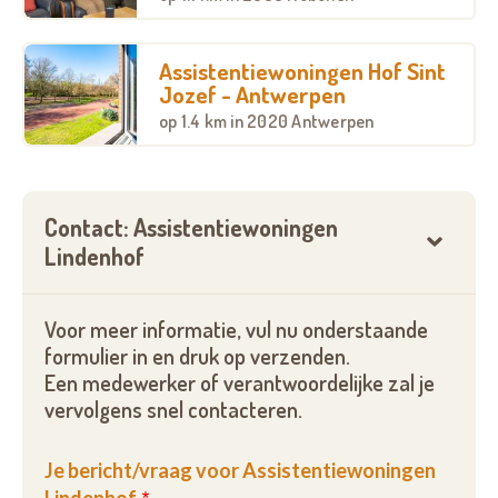
Wilt u meer weten over assistentiewoningen
Assistentiewoningen Hof Sint
Lindenhof?
Jozef - Antwerpen
op
1.4 km
in 2020 Antwerpen
Interesse in onze overige troeven,
beschikbaarheden en prijzen...
Vul onderstaand formulier in, bel ons of neem een
Contact: Assistentiewoningen
kijkje op onze website.
Lindenhof
U vindt alle gegevens hieronder terug.
Voor meer informatie, vul nu onderstaande
formulier in en druk op verzenden.
Een medewerker of verantwoordelijke zal je
vervolgens snel contacteren.
Je bericht/vraag voor Assistentiewoningen