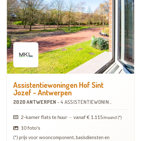
Assistentiewoningen Hof Sint
Jozef - Antwerpen
2020 ANTWERPEN
-
4 ASSISTENTIEWONINGEN
OP
1.4 KM
2-kamer flats te huur
—
vanaf € 1.115
/maand (*)
10 foto's
(*) prijs voor wooncomponent, basisdiensten en