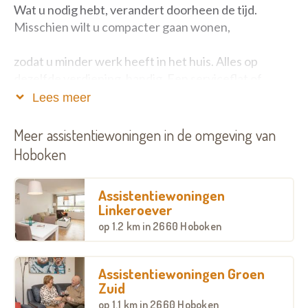
Wat u nodig hebt, verandert doorheen de tijd.
Misschien wilt u compacter gaan wonen,
zodat u minder werk heeft in het huis. Alles op
dezelfde verdieping, handig. Een serviceflat of
assistentiewoning houdt daar rekening mee. U leeft
Lees meer
bovenal zelfstandig
Meer assistentiewoningen in de omgeving van
en kiest zelf in welke mate onze medewerkers u
Hoboken
helpen. Want we zijn vlakbij.
Assistentiewoningen
Linkeroever
op
1.2 km
in 2660 Hoboken
Een assistentiewoning van Zorgbedrijf Antwerpen
is bovendien altijd vlakbij een dienstencentrum. Een
plek waar u ‘s middags lekker en betaalbaar kunt
Assistentiewoningen Groen
gaan eten, waar u kunt deelnemen aan activiteiten,
Zuid
de computers kunt gebruiken ...
op
1.1 km
in 2660 Hoboken