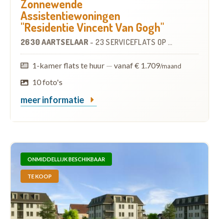
Zonnewende
Assistentiewoningen
"Residentie Vincent Van Gogh"
2630 AARTSELAAR
-
23 SERVICEFLATS
OP
3.0 KM
1-kamer flats te huur
—
vanaf € 1.709
/maand
10 foto's
meer informatie
ONMIDDELLIJK BESCHIKBAAR
TE KOOP