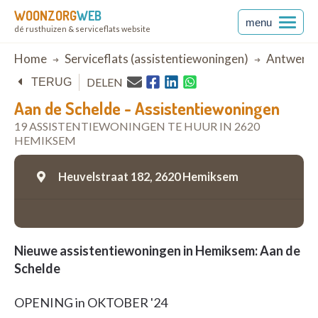
WOONZORG
WEB
menu
dé rusthuizen & serviceflats website
Breadcrumb
Home
Serviceflats (assistentiewoningen)
Antwerp
DELEN
TERUG
Aan de Schelde - Assistentiewoningen
19 ASSISTENTIEWONINGEN TE HUUR IN 2620
HEMIKSEM
Heuvelstraat 182,
2620 Hemiksem
Nieuwe assistentiewoningen in Hemiksem: Aan de
Schelde
OPENING in OKTOBER '24