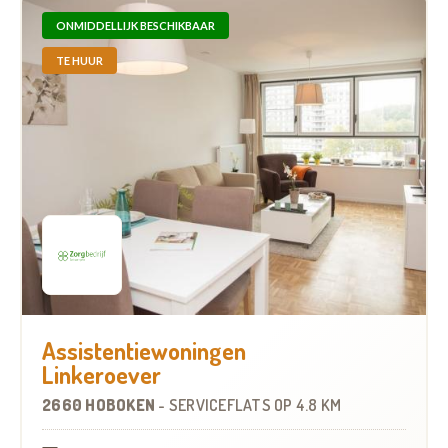
ONMIDDELLIJK BESCHIKBAAR
TE HUUR
Assistentiewoningen
Linkeroever
2660 HOBOKEN
-
SERVICEFLATS
OP
4.8 KM