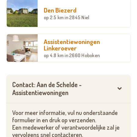
heeft meerdere bushaltes op wandelafstand. Meer
Den Biezerd
fan van de waterbus? Die vertrekt wat verderop en
op
2.5 km
in 2845 Niel
brengt u in een klein half uurtje naar hartje
Antwerpen.
Assistentiewoningen
WE ZIEN U GRAAG GELUKKIG
Linkeroever
op
4.8 km
in 2660 Hoboken
Wakker worden met een prachtig uitzicht, alles bij
de hand en genieten van
zorg op uw maat
? Ja, ook
in zorgcentrum Aan de Schelde doen we er alles aan
om ons Anima-motto 'we zien u graag gelukkig' waar
Contact: Aan de Schelde -
te maken.
Assistentiewoningen
Aan de Schelde baat naast 19 assistentiewoningen
ook een woonzorgcentrum uit.
Voor meer informatie, vul nu onderstaande
formulier in en druk op verzenden.
Interesse? Neem vandaag nog contact op voor
Een medewerker of verantwoordelijke zal je
meer informatie!
vervolgens snel contacteren.