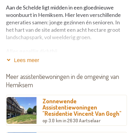
Aan de Schelde ligt midden in een gloednieuwe
woonbuurt in Hemiksem. Hier leven verschillende
generaties samen: jonge gezinnen én senioren. In
het hart van de site ademt een acht hectare groot
landschapspark, vol weelderig groen.
Alles gezellig dichtbij
Lees meer
Op de benedenverdieping van zorgcentrum Aan de
Schelde opent binnenkort een buurtsupermarktje
Meer assistentiewoningen in de omgeving van
en een brasserie waar u gezellig kan bijpraten met
Hemiksem
familie en vrienden. En ook voor kine en kapper
hoeft u niet ver: u vindt het allemaal in het gebouw.
Zonnewende
Assistentiewoningen
In een oogwenk in ‘t stad
"Residentie Vincent Van Gogh"
op
3.0 km
in 2630 Aartselaar
Zin in een uitstapje? Zorgcentrum Aan de Schelde
ligt op 350 meter van treinstation Hemiksem en