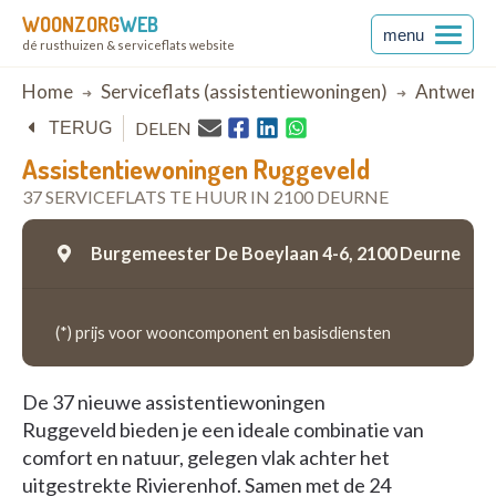
WOONZORG
WEB
menu
dé rusthuizen & serviceflats website
Breadcrumb
Home
Serviceflats (assistentiewoningen)
Antwerp
DELEN
TERUG
Assistentiewoningen Ruggeveld
37 SERVICEFLATS TE HUUR IN 2100 DEURNE
Burgemeester De Boeylaan 4-6,
2100 Deurne
(*) prijs voor wooncomponent en basisdiensten
De 37 nieuwe assistentiewoningen
Ruggeveld bieden je een ideale combinatie van
comfort en natuur, gelegen vlak achter het
uitgestrekte Rivierenhof. Samen met de 24