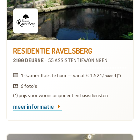
RESIDENTIE RAVELSBERG
2100 DEURNE
-
55 ASSISTENTIEWONINGEN
OP
1.8 KM
1-kamer flats te huur
—
vanaf € 1.521
/maand (*)
6 foto's
(*) prijs voor wooncomponent en basisdiensten
meer informatie