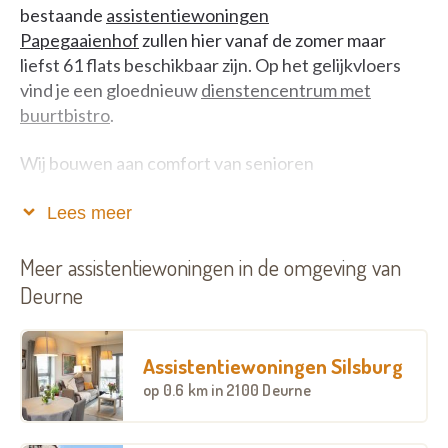
bestaande
assistentiewoningen
Papegaaienhof
zullen hier vanaf de zomer maar
liefst 61 flats beschikbaar zijn. Op het gelijkvloers
vind je een gloednieuw
dienstencentrum met
buurtbistro
.
Wij bouwen aan comfort van senioren
De flats zijn verspreid over het gelijkvloers
Lees meer
en 3 verdiepingen.
De assistentiewoningen worden omgeven door een
Meer assistentiewoningen in de omgeving van
mooi landschapspark dat zorgt voor een verbinding
Deurne
met de omliggende fietsotrade.
Boven- en ondergrondse parkeerplaatsen - Aparte
stalling voor fietsen en scootmobiels.
Assistentiewoningen Silsburg
In het
dienstencentrum met buurtbistro
op de
op
0.6 km
in 2100 Deurne
gelijkvloerse verdieping kun je terecht voor
een
lekkere maaltijd
,
leuke activiteiten
en
handige