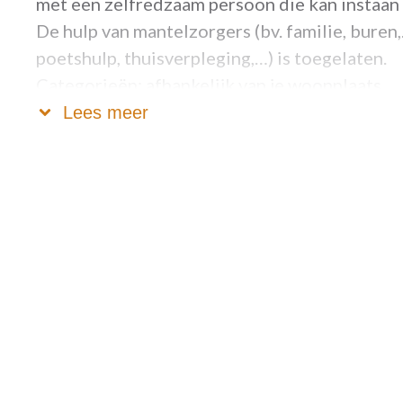
met een zelfredzaam persoon die kan instaan 
De hulp van mantelzorgers (bv. familie, buren,
poetshulp, thuisverpleging,…) is toegelaten.
Categorieën: afhankelijk van je woonplaats.
Lees meer
Onze serviceflats zijn centraal gelegen in e
centrum. Aanpalend vind je het lokaal dien