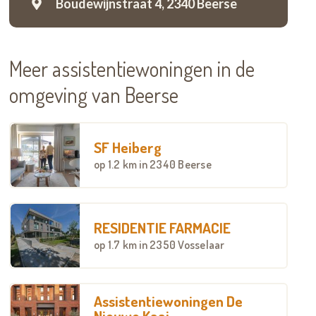
Boudewijnstraat 4,
2340 Beerse
Meer assistentiewoningen in de
omgeving van Beerse
SF Heiberg
op
1.2 km
in 2340 Beerse
RESIDENTIE FARMACIE
op
1.7 km
in 2350 Vosselaar
Assistentiewoningen De
Nieuwe Kaai