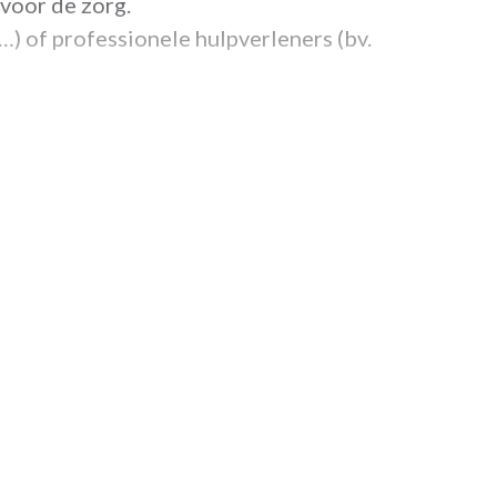
voor de zorg.
…) of professionele hulpverleners (bv.
en rustige omgeving op wandelafstand van het
stencentrum en het woonzorgcentrum.