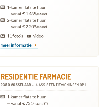
1-kamer flats te huur
—
vanaf € 1.485
/maand
2-kamer flats te huur
—
vanaf € 2.209
/maand
11 foto's
video
meer informatie
RESIDENTIE FARMACIE
2350 VOSSELAAR
-
14 ASSISTENTIEWONINGEN
OP
1.7 KM
1-kamer flats te huur
—
vanaf € 731
/maand (*)