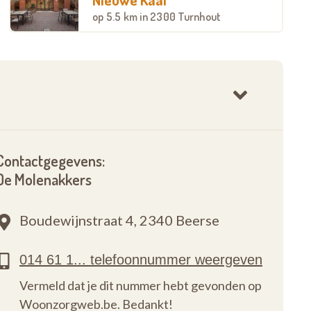
op
5.5 km
in 2300 Turnhout
Contactgegevens:
De Molenakkers
Boudewijnstraat 4,
2340 Beerse
Vermeld dat je dit nummer hebt gevonden op
Woonzorgweb.be. Bedankt!