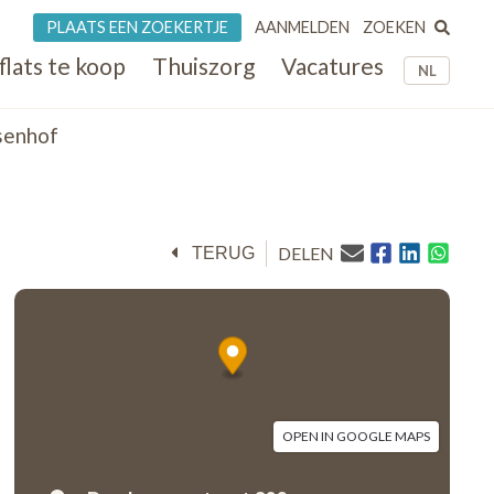
ZOEKEN
PLAATS EEN ZOEKERTJE
AANMELDEN
flats te koop
Thuiszorg
Vacatures
NL
senhof
DELEN
TERUG
OPEN IN GOOGLE MAPS