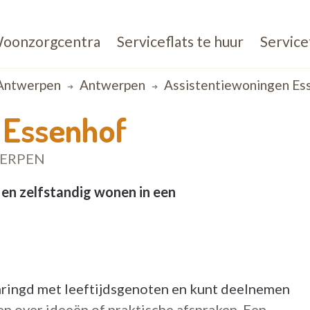
oonzorgcentra
Serviceflats te huur
Service
Antwerpen
Antwerpen
Assistentiewoningen Es
 Essenhof
WERPEN
en zelfstandig wonen in een
mringd met leeftijdsgenoten en kunt deelnemen
n over ideeën of praktische afspraken. Een