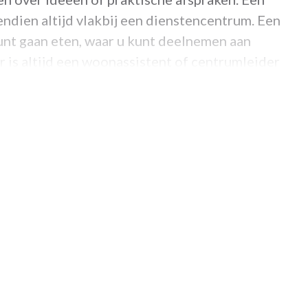
ndien altijd vlakbij een dienstencentrum. Een
kunt gaan eten, waar u kunt deelnemen aan
Er is altijd een woonassistent of centrumleider
e spreken bij vragen of problemen.
n Essenhof?
rheden en prijzen...
m een kijkje op onze website.