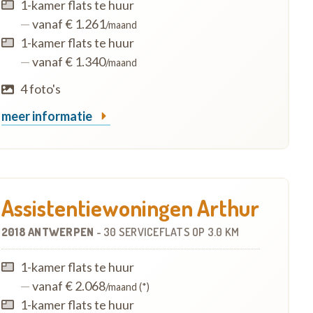
1-kamer flats te huur
—
vanaf € 1.261
/maand
1-kamer flats te huur
—
vanaf € 1.340
/maand
4 foto's
meer informatie
Assistentiewoningen Arthur
2018 ANTWERPEN
-
30 SERVICEFLATS
OP
3.0 KM
1-kamer flats te huur
—
vanaf € 2.068
/maand (*)
1-kamer flats te huur