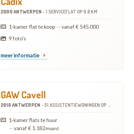
Cadix
2000 ANTWERPEN
-
1 SERVICEFLAT
OP
0.8 KM
1-kamer flat te koop
—
vanaf € 545.000
9 foto's
meer informatie
GAW Cavell
2018 ANTWERPEN
-
51 ASSISTENTIEWONINGEN
OP
2.7 KM
1-kamer flats te huur
—
vanaf € 1.182
/maand