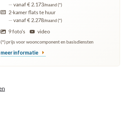
—
vanaf € 2.173
/maand (*)
2-kamer flats te huur
—
vanaf € 2.278
/maand (*)
9 foto's
video
(*) prijs voor wooncomponent en basisdiensten
meer informatie
en