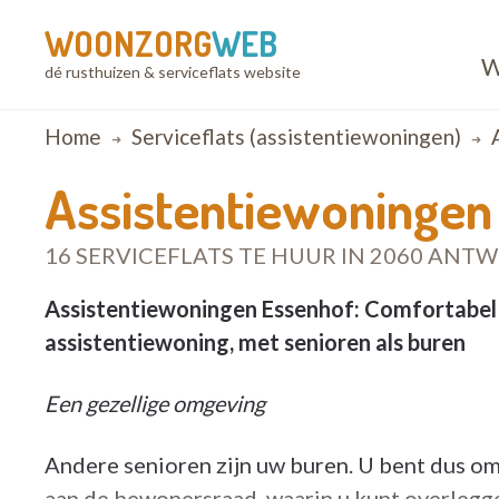
WOONZORG
WEB
W
dé rusthuizen & serviceflats website
Breadcrumb
Home
Serviceflats (assistentiewoningen)
Assistentiewoningen
16 SERVICEFLATS TE HUUR IN 2060 ANT
Assistentiewoningen Essenhof: Comfortabel 
assistentiewoning, met senioren als buren
Een gezellige omgeving
Andere senioren zijn uw buren. U bent dus o
aan de bewonersraad, waarin u kunt overlegge