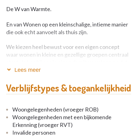
De W van Warmte.
En van Wonen op een kleinschalige, intieme manier
die ook echt aanvoelt als thuis zijn.
We kiezen heel bewust voor een eigen concept
waar wonen in kleine en gezellige groepen centraal
staat. Je kan bij ons je eigen dagritme volgen en dat
in een familiale en gastvrije omgeving.
Lees meer
De Zilverberg telt
8 kleine leefgroepen
waar
Verblijfstypes & toegankelijkheid
telkens maar 15 bewoners samenwonen. Hierdoor
krijgen bewoners niet alleen minder het gevoel in
een groot woonzorgcentrum te verblijven, maar
Woongelegenheden (vroeger ROB)
blijft ook het
dagelijkse, gewone leven zoals
Woongelegenheden met een bijkomende
thuis
dichtbij, waardoor privacy en levenskwaliteit
Erkenning (vroeger RVT)
sterk verhogen.
Invalide personen