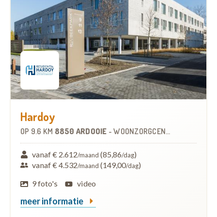
Hardoy
OP
9.6 KM
8850 ARDOOIE
-
WOONZORGCENTRUM (WZC)
vanaf € 2.612
(85,86
)
/maand
/dag
vanaf € 4.532
(149,00
)
/maand
/dag
9 foto's
video
meer informatie