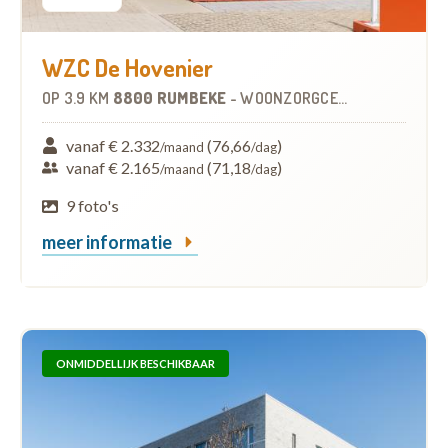
WZC De Hovenier
OP
3.9 KM
8800 RUMBEKE
-
WOONZORGCENTRUM (WZC)
vanaf € 2.332
(76,66
)
/maand
/dag
vanaf € 2.165
(71,18
)
/maand
/dag
9 foto's
meer informatie
ONMIDDELLIJK BESCHIKBAAR