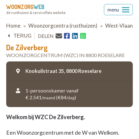
WOONZORG
WEB
menu
dé rusthuizen & serviceflats website
Breadcrumb
Home
Woonzorgcentra (rusthuizen)
West-Vlaande
DELEN
TERUG
De Zilverberg
WOONZORGCENTRUM (WZC) IN 8800 ROESELARE
Knokuilstraat 35,
8800 Roeselare
1-persoonskamer vanaf
€ 2.541
(€84
)
/maand
/dag
Welkom bij WZC De Zilverberg.
Een Woonzorgcentrum met de W van Welkom.