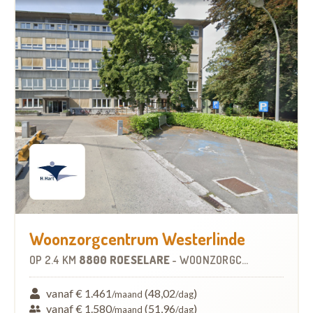
Woonzorgcentrum Westerlinde
OP
2.4 KM
8800 ROESELARE
-
WOONZORGCENTRUM (WZC)
vanaf € 1.461
(48,02
)
/maand
/dag
vanaf € 1.580
(51,96
)
/maand
/dag