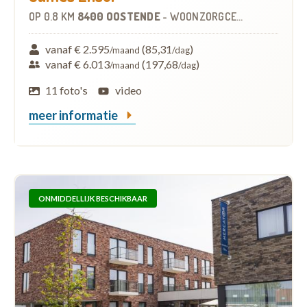
OP
0.8 KM
8400 OOSTENDE
-
WOONZORGCENTRUM (WZC)
vanaf € 2.595
(85,31
)
/maand
/dag
vanaf € 6.013
(197,68
)
/maand
/dag
11 foto's
video
meer informatie
ONMIDDELLIJK BESCHIKBAAR