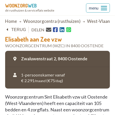
WOONZORG
WEB
menu
dé rusthuizen & serviceflats website
Breadcrumb
Home
Woonzorgcentra (rusthuizen)
West-Vlaande
DELEN
TERUG
Elisabeth aan Zee vzw
WOONZORGCENTRUM (WZC) IN 8400 OOSTENDE
Zwaluwenstraat 2,
8400 Oostende
1-persoonskamer vanaf
€ 2.291
(€75
)
/maand
/dag
Woonzorgcentrum Sint Elisabeth vzw uit Oostende
(West-Vlaanderen) heeft een capaciteit van 105
bedden en 4 zorgflats. Naast een woonzorgcentrum