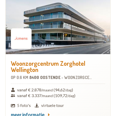
Woonzorgcentrum Zorghotel
Wellington
OP
0.6 KM
8400 OOSTENDE
-
WOONZORGCENTRUM (WZC)
vanaf € 2.878
(94,62
)
/maand
/dag
vanaf € 3.337
(109,72
)
/maand
/dag
5 foto's
virtuele tour
meer informatie