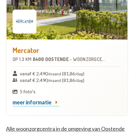
Mercator
OP
1.3 KM
8400 OOSTENDE
-
WOONZORGCENTRUM (WZC)
vanaf € 2.490
(81,86
)
/maand
/dag
vanaf € 2.490
(81,86
)
/maand
/dag
5 foto's
meer informatie
Alle woonzorgcentra in de omgeving van Oostende