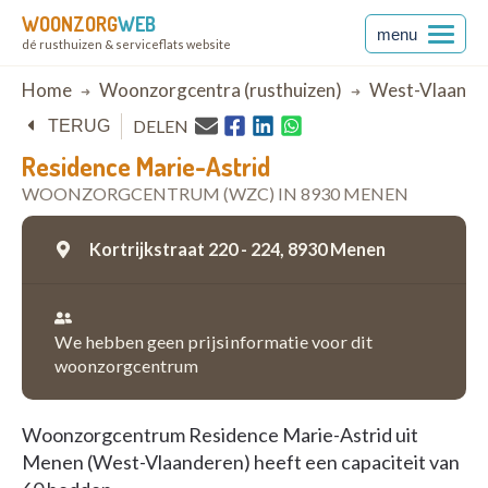
WOONZORG
WEB
menu
dé rusthuizen & serviceflats website
Breadcrumb
Home
Woonzorgcentra (rusthuizen)
West-Vlaande
DELEN
TERUG
Residence Marie-Astrid
WOONZORGCENTRUM (WZC) IN 8930 MENEN
Kortrijkstraat 220 - 224,
8930 Menen
We hebben geen prijsinformatie voor dit
woonzorgcentrum
Woonzorgcentrum Residence Marie-Astrid uit
Menen (West-Vlaanderen) heeft een capaciteit van