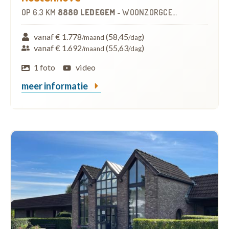
OP
6.3 KM
8880 LEDEGEM
-
WOONZORGCENTRUM (WZC)
vanaf € 1.778
(58,45
)
/maand
/dag
vanaf € 1.692
(55,63
)
/maand
/dag
1 foto
video
meer informatie