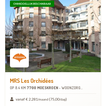
ONMIDDELLIJK BESCHIKBAAR
MRS Les Orchidées
OP
8.4 KM
7700 MOESKROEN
-
WOONZORGCENTRUM (WZC)
vanaf € 2.281
(75,00
)
/maand
/dag