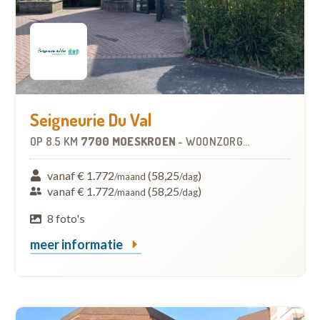
Seigneurie Du Val
OP
8.5 KM
7700 MOESKROEN
-
WOONZORGCENTRUM (WZC)
vanaf € 1.772
(58,25
)
/maand
/dag
vanaf € 1.772
(58,25
)
/maand
/dag
8 foto's
meer informatie