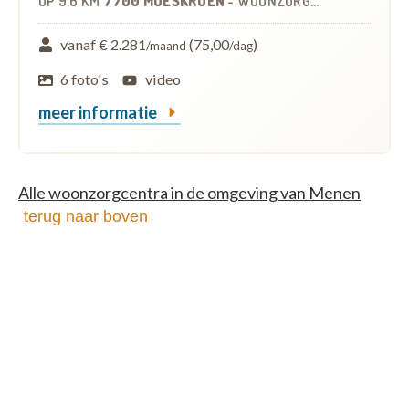
OP
9.6 KM
7700 MOESKROEN
-
WOONZORGCENTRUM (WZC)
vanaf € 2.281
(75,00
)
/maand
/dag
6 foto's
video
meer informatie
Alle woonzorgcentra in de omgeving van Menen
terug naar boven