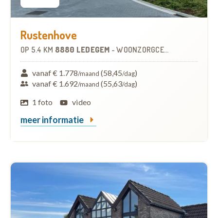
Rustenhove
OP
5.4 KM
8880 LEDEGEM
-
WOONZORGCENTRUM (WZC)
vanaf € 1.778
(58,45
)
/maand
/dag
vanaf € 1.692
(55,63
)
/maand
/dag
1 foto
video
meer informatie