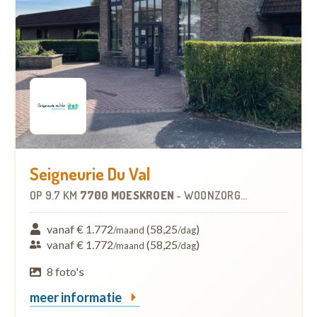
Seigneurie Du Val
OP
9.7 KM
7700 MOESKROEN
-
WOONZORGCENTRUM (WZC)
vanaf € 1.772
(58,25
)
/maand
/dag
vanaf € 1.772
(58,25
)
/maand
/dag
8 foto's
meer informatie