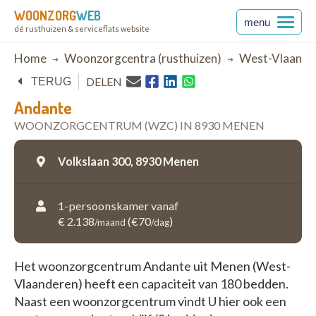
WOONZORG
WEB
menu
dé rusthuizen & serviceflats website
Breadcrumb
Home
Woonzorgcentra (rusthuizen)
West-Vlaande
DELEN
TERUG
Andante
WOONZORGCENTRUM (WZC) IN 8930 MENEN
Volkslaan 300,
8930 Menen
1-persoonskamer vanaf
€ 2.138
(€70
)
/maand
/dag
Het woonzorgcentrum Andante uit Menen (West-
Vlaanderen) heeft een capaciteit van 180 bedden.
Naast een woonzorgcentrum vindt U hier ook een