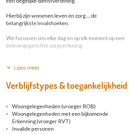
een degelijke dienstverlening.
Hierbij zijn wonenen leven en zorg ... de
belangrijkste invalshoeken.
We focussen ons elke dag en op elk moment op een
belevingsgerichte zorgverlening,
zowel voor onze bewoner maar ook voor onze
familie.
Lees meer
WZC Van Zuylen is tevens ook een groene plaats
Verblijfstypes & toegankelijkheid
voor wie drukte en lawaai uit de weg wil gaan.
Het woonzorgcentrum is probleemloos bereikbaar
Woongelegenheden (vroeger ROB)
met het openbaar vervoer.
Woongelegenheden met een bijkomende
Erkenning (vroeger RVT)
Invalide personen