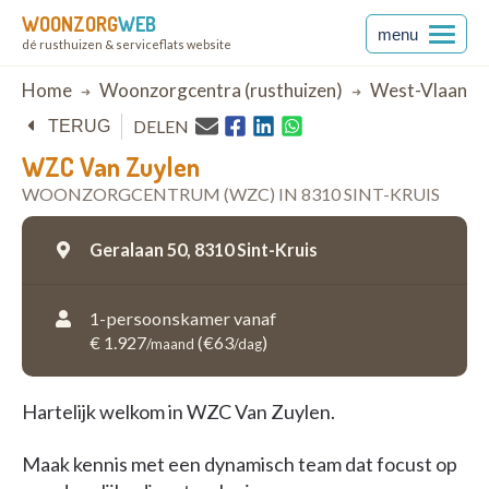
WOONZORG
WEB
menu
dé rusthuizen & serviceflats website
Breadcrumb
Home
Woonzorgcentra (rusthuizen)
West-Vlaande
DELEN
TERUG
WZC Van Zuylen
WOONZORGCENTRUM (WZC) IN 8310 SINT-KRUIS
Geralaan 50,
8310 Sint-Kruis
1-persoonskamer vanaf
€ 1.927
(€63
)
/maand
/dag
Hartelijk welkom in WZC Van Zuylen.
Maak kennis met een dynamisch team dat focust op