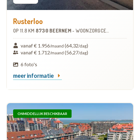
Rusterloo
OP
11.8 KM
8730 BEERNEM
-
WOONZORGCENTRUM (WZC)
vanaf € 1.956
(64,32
)
/maand
/dag
vanaf € 1.712
(56,27
)
/maand
/dag
6 foto's
meer informatie
ONMIDDELLIJK BESCHIKBAAR