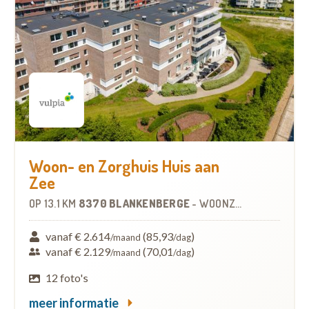
Woon- en Zorghuis Huis aan
Zee
OP
13.1 KM
8370 BLANKENBERGE
-
WOONZORGCENTRUM (WZC)
vanaf € 2.614
(85,93
)
/maand
/dag
vanaf € 2.129
(70,01
)
/maand
/dag
12 foto's
meer informatie