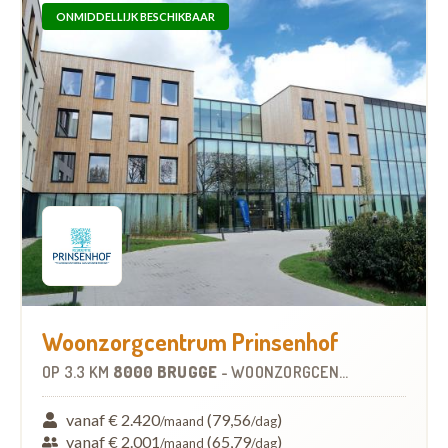
ONMIDDELLIJK BESCHIKBAAR
Woonzorgcentrum Prinsenhof
OP
3.3 KM
8000 BRUGGE
-
WOONZORGCENTRUM (WZC)
vanaf € 2.420
(79,56
)
/maand
/dag
vanaf € 2.001
(65,79
)
/maand
/dag