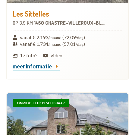
Les Sittelles
OP
3.9 KM
1450 CHASTRE-VILLEROUX-BLANMONT
-
WOO
vanaf € 2.193
(72,09
)
/maand
/dag
vanaf € 1.734
(57,01
)
/maand
/dag
17 foto's
video
meer informatie
ONMIDDELLIJK BESCHIKBAAR