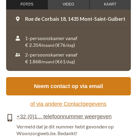
FOTO'S
VIDEO
KAART
Rue de Corbais 18,
1435 Mont-Saint-Guibert
1-persoonskamer vanaf
€ 2.314
(€76
)
/maand
/dag
2-persoonskamer vanaf
€ 1.868
(€61
)
/maand
/dag
Neem contact op via email
of via andere Contactgegevens
Vermeld dat je dit nummer hebt gevonden op
Woonzorgweb.be. Bedankt!