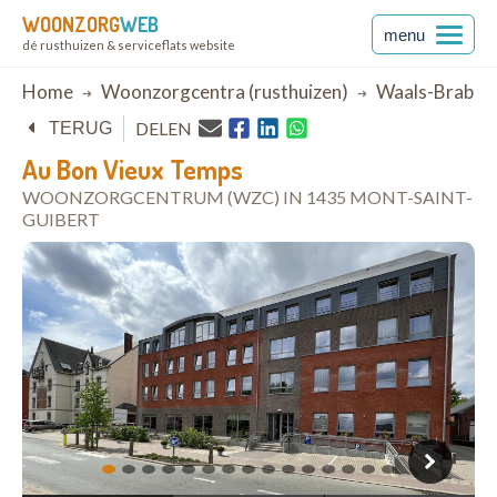
WOONZORG
WEB
menu
dé rusthuizen & serviceflats website
Breadcrumb
Home
Woonzorgcentra (rusthuizen)
Waals-Braban
DELEN
TERUG
Au Bon Vieux Temps
WOONZORGCENTRUM (WZC) IN 1435 MONT-SAINT-
GUIBERT
open in Google Maps
1
2
3
4
5
6
7
8
9
10
11
12
13
14
15