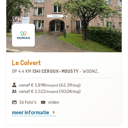
Le Colvert
OP
4.4 KM
1341 CÉROUX-MOUSTY
-
WOONZORGCENTRUM (WZC)
vanaf € 1.898
(62,39
)
/maand
/dag
vanaf € 1.522
(50,04
)
/maand
/dag
16 foto's
video
meer informatie