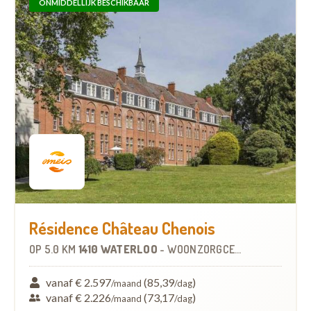
ONMIDDELLIJK BESCHIKBAAR
Résidence Château Chenois
OP
5.0 KM
1410 WATERLOO
-
WOONZORGCENTRUM (WZC)
vanaf € 2.597
(85,39
)
/maand
/dag
vanaf € 2.226
(73,17
)
/maand
/dag