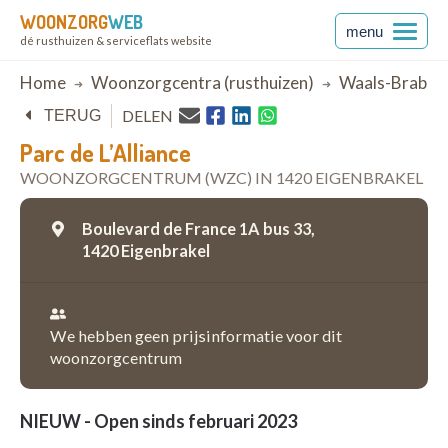
WOONZORG
WEB
menu
dé rusthuizen & serviceflats website
Breadcrumb
Home
Woonzorgcentra (rusthuizen)
Waals-Braban
DELEN
TERUG
Parc de L’Alliance
WOONZORGCENTRUM (WZC) IN 1420 EIGENBRAKEL
Boulevard de France 1A bus 33,
1420 Eigenbrakel
We hebben geen prijsinformatie voor dit
woonzorgcentrum
NIEUW - Open sinds februari 2023