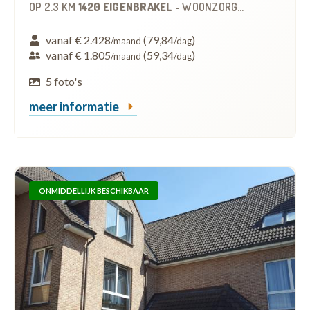
OP
2.3 KM
1420 EIGENBRAKEL
-
WOONZORGCENTRUM (WZC)
vanaf € 2.428
(79,84
)
/maand
/dag
vanaf € 1.805
(59,34
)
/maand
/dag
5 foto's
meer informatie
ONMIDDELLIJK BESCHIKBAAR