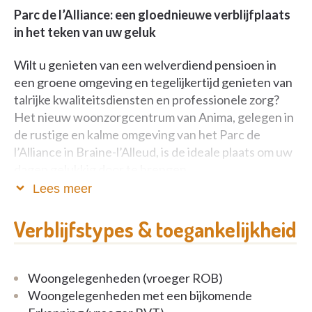
Parc de l’Alliance: een gloednieuwe verblijfplaats
in het teken van uw geluk
Wilt u genieten van een welverdiend pensioen in
een groene omgeving en tegelijkertijd genieten van
talrijke kwaliteitsdiensten en professionele zorg?
Het nieuw woonzorgcentrum van Anima, gelegen in
de rustige en kalme omgeving van het Parc de
l’Alliance in Braine-l’Alleud, is de ideale plaats om uw
dagen gelukkig door te brengen.
Lees meer
U kunt kiezen tussen de kamers van ons
woonzorgcentrum en de appartementen van onze
Verblijfstypes & toegankelijkheid
assistentiewoningen, uitgerust met alle
noodzakelijke voorzieningen.
Woongelegenheden (vroeger ROB)
Woongelegenheden met een bijkomende