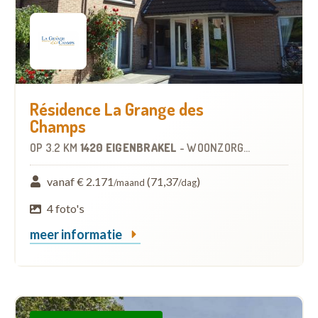
Résidence La Grange des
Champs
OP
3.2 KM
1420 EIGENBRAKEL
-
WOONZORGCENTRUM (WZC)
vanaf € 2.171
(71,37
)
/maand
/dag
4 foto's
meer informatie