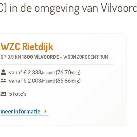
 in de omgeving van Vilvoor
WZC Rietdijk
OP
0.9 KM
1800 VILVOORDE
-
WOONZORGCENTRUM (WZC)
vanaf € 2.333
(76,70
)
/maand
/dag
vanaf € 2.003
(65,86
)
/maand
/dag
5 foto's
meer informatie