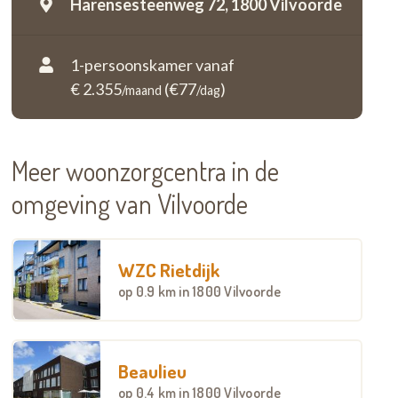
Harensesteenweg 72,
1800 Vilvoorde
1-persoonskamer vanaf
€ 2.355
(€77
)
/maand
/dag
Meer woonzorgcentra in de
omgeving van Vilvoorde
WZC Rietdijk
op
0.9 km
in 1800 Vilvoorde
Beaulieu
op
0.4 km
in 1800 Vilvoorde