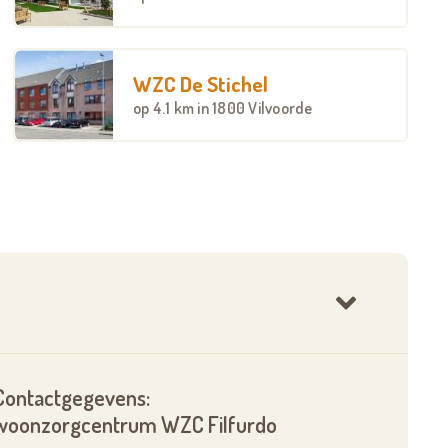
WZC De Stichel
op
4.1 km
in 1800 Vilvoorde
Contactgegevens:
woonzorgcentrum WZC Filfurdo