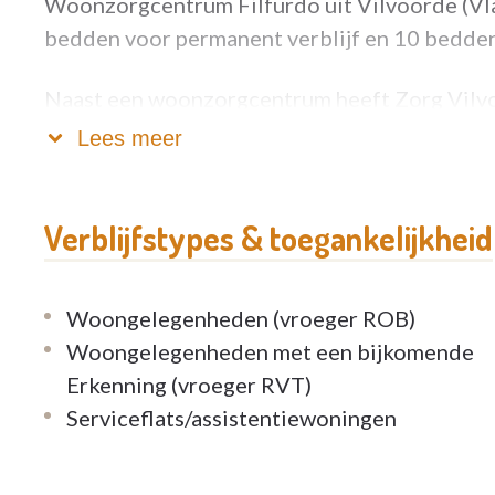
Woonzorgcentrum Filfurdo uit Vilvoorde (Vla
bedden voor permanent verblijf en 10 bedden 
Naast een woonzorgcentrum heeft Zorg Vilv
Lees meer
Neem gerust vrijblijvend contact op voor me
Verblijfstypes & toegankelijkheid
Woongelegenheden (vroeger ROB)
Woongelegenheden met een bijkomende
Erkenning (vroeger RVT)
Serviceflats/assistentiewoningen