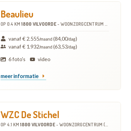
Beaulieu
OP
0.4 KM
1800 VILVOORDE
-
WOONZORGCENTRUM (WZC)
vanaf € 2.555
(84,00
)
/maand
/dag
vanaf € 1.932
(63,53
)
/maand
/dag
6 foto's
video
meer informatie
WZC De Stichel
OP
4.1 KM
1800 VILVOORDE
-
WOONZORGCENTRUM (WZC)