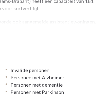
ams-Brabant) heeft een capaciteit van 181
voor kortverblijf.
oorde ook aangemelde assistentiewoningen.
er informatie.
Invalide personen
Personen met Alzheimer
Personen met dementie
Personen met Parkinson