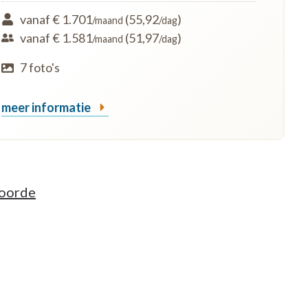
vanaf € 1.701
(55,92
)
/maand
/dag
vanaf € 1.581
(51,97
)
/maand
/dag
7 foto's
meer informatie
voorde