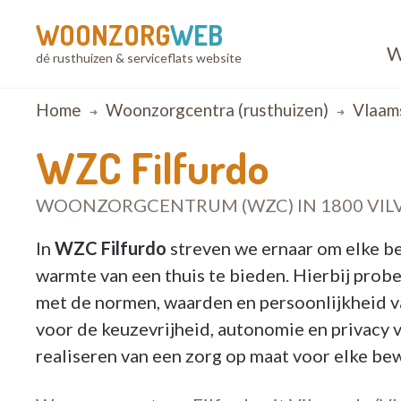
WOONZORG
WEB
W
dé rusthuizen & serviceflats website
Breadcrumb
Home
Woonzorgcentra (rusthuizen)
Vlaam
WZC Filfurdo
WOONZORGCENTRUM (WZC) IN 1800 VI
In
WZC Filfurdo
streven we ernaar om elke be
warmte van een thuis te bieden. Hierbij prob
met de normen, waarden en persoonlijkheid v
voor de keuzevrijheid, autonomie en privacy v
realiseren van een zorg op maat voor elke be