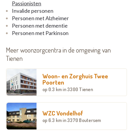
Passionisten
De dagprijs omvat hotel- en verzorgingskosten;
Invalide personen
maaltijden en dranken; animatie; onderhoud van de
Personen met Alzheimer
kamer en het bedlinnen; incontinentiemateriaal en
Personen met dementie
een oproepsysteem.
Personen met Parkinson
Meer woonzorgcentra in de omgeving van
Tienen
Woon- en Zorghuis Twee
Poorten
op
0.3 km
in 3300 Tienen
WZC Vondelhof
op
6.3 km
in 3370 Boutersem