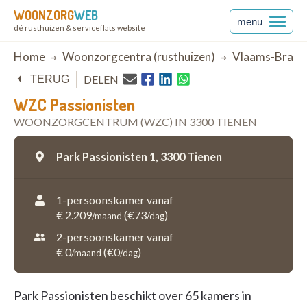
WOONZORG
WEB
menu
dé rusthuizen & serviceflats website
Breadcrumb
Home
Woonzorgcentra (rusthuizen)
Vlaams-Braba
DELEN
TERUG
WZC Passionisten
WOONZORGCENTRUM (WZC) IN 3300 TIENEN
Park Passionisten 1,
3300 Tienen
1-persoonskamer vanaf
€ 2.209
(€73
)
/maand
/dag
2-persoonskamer vanaf
€ 0
(€0
)
/maand
/dag
Park Passionisten beschikt over 65 kamers in