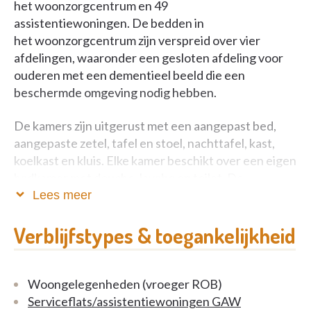
het woonzorgcentrum en 49
assistentiewoningen. De bedden in
het woonzorgcentrum zijn verspreid over vier
afdelingen, waaronder een gesloten afdeling voor
ouderen met een dementieel beeld die een
beschermde omgeving nodig hebben.
De kamers zijn uitgerust met een aangepast bed,
aangepaste zetel, tafel en stoel, nachttafel, kast,
koelkast en kluis. Elke kamer beschikt over een eigen
badkamer met douche, lavabo en toilet. De
mogelijkheid wordt geboden om een klein
Lees meer
bijzetmeubilair mee te brengen en de kamer een
persoonlijk karakter te geven door deze te
Verblijfstypes & toegankelijkheid
decoreren met foto's en andere persoonlijke
bezittingen.
Woongelegenheden (vroeger ROB)
Serviceflats/assistentiewoningen GAW