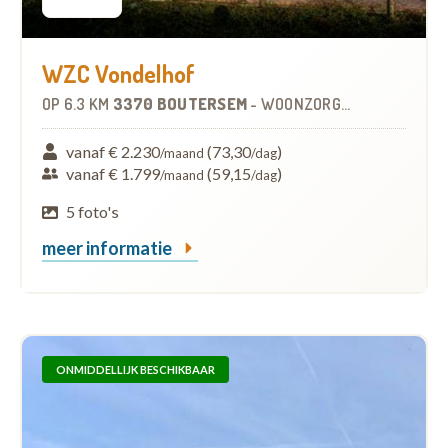
WZC Vondelhof
OP
6.3 KM
3370 BOUTERSEM
-
WOONZORGCENTRUM (WZC)
vanaf € 2.230
(73,30
)
/maand
/dag
vanaf € 1.799
(59,15
)
/maand
/dag
5 foto's
meer informatie
ONMIDDELLIJK BESCHIKBAAR