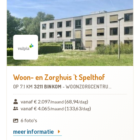
Woon- en Zorghuis 't Spelthof
OP
7.1 KM
3211 BINKOM
-
WOONZORGCENTRUM (WZC)
vanaf € 2.097
(68,94
)
/maand
/dag
vanaf € 4.065
(133,63
)
/maand
/dag
6 foto's
meer informatie