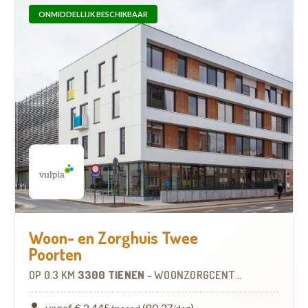
ONMIDDELLIJK BESCHIKBAAR
Woon- en Zorghuis Twee
Poorten
OP
0.3 KM
3300 TIENEN
-
WOONZORGCENTRUM (WZC)
vanaf € 2.445
(80,37
)