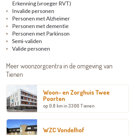
culinaire workshops, geheugenoefeningen,
Erkenning (vroeger RVT)
knutselen, optredens van zangers, muziek- of
Invalide personen
theatergroepen, alle activiteiten worden door het
Personen met Alzheimer
huis georganiseerd animatieteam. Elke maand vindt
Personen met dementie
er een groot verjaardagsfeestje plaats om onze
Personen met Parkinson
bewoners te vieren !
Semi-validen
Valide personen
Neem gerust contact op voor meer informatie.
Meer woonzorgcentra in de omgeving van
Tienen
Woon- en Zorghuis Twee
Poorten
op
0.8 km
in 3300 Tienen
WZC Vondelhof