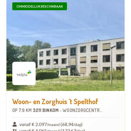
ONMIDDELLIJK BESCHIKBAAR
Woon- en Zorghuis 't Spelthof
OP
7.9 KM
3211 BINKOM
-
WOONZORGCENTRUM (WZC)
vanaf € 2.097
(68,94
)
/maand
/dag
vanaf € 4.065
(133,63
)