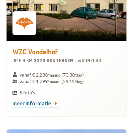
WZC Vondelhof
OP
6.9 KM
3370 BOUTERSEM
-
WOONZORGCENTRUM (WZC)
vanaf € 2.230
(73,30
)
/maand
/dag
vanaf € 1.799
(59,15
)
/maand
/dag
5 foto's
meer informatie