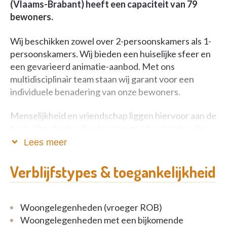
(Vlaams-Brabant) heeft een capaciteit van 79
bewoners.
Wij beschikken zowel over 2-persoonskamers als 1-
persoonskamers. Wij bieden een huiselijke sfeer en
een gevarieerd animatie-aanbod. Met ons
multidisciplinair team staan wij garant voor een
individuele benadering van onze bewoners.
Menselijkheid en vriendschap liggen hiervoor aan de
basis. Ons doel is elke dag opnieuw kwaliteitsvolle
dienstverlening na te streven om de tevredenheid
Lees meer
van onze bewoners te waarborgen. Om dit te
verwezenlijken heeft de residentie een waaier aan
Verblijfstypes & toegankelijkheid
zorg- en dienstverlening ter beschikking.
Als je wilt, kun je deelnemen aan de activiteiten van
Woongelegenheden (vroeger ROB)
het huis (vanaf 10.30 uur) Of het nu gaat om
Woongelegenheden met een bijkomende