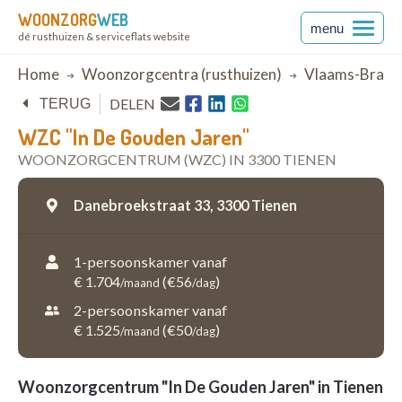
WOONZORG
WEB
menu
dé rusthuizen & serviceflats website
Breadcrumb
Home
Woonzorgcentra (rusthuizen)
Vlaams-Braba
DELEN
TERUG
WZC "In De Gouden Jaren"
WOONZORGCENTRUM (WZC) IN 3300 TIENEN
Danebroekstraat 33,
3300 Tienen
1-persoonskamer vanaf
€ 1.704
(€56
)
/maand
/dag
2-persoonskamer vanaf
€ 1.525
(€50
)
/maand
/dag
Woonzorgcentrum "In De Gouden Jaren" in Tienen