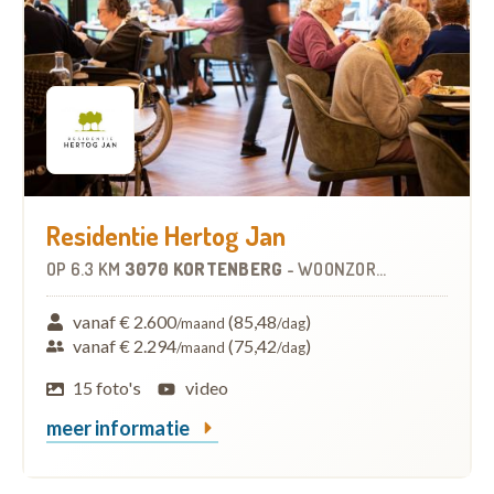
Residentie Hertog Jan
OP
6.3 KM
3070 KORTENBERG
-
WOONZORGCENTRUM (WZC)
vanaf € 2.600
(85,48
)
/maand
/dag
vanaf € 2.294
(75,42
)
/maand
/dag
15 foto's
video
meer informatie