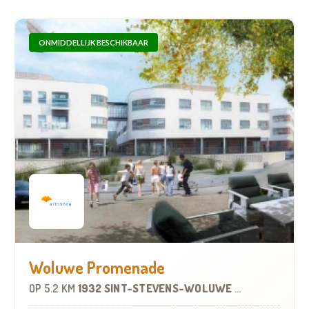
ONMIDDELLIJK BESCHIKBAAR
Woluwe Promenade
OP
5.2 KM
1932 SINT-STEVENS-WOLUWE
-
WOONZORGCE