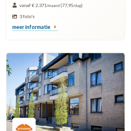
vanaf € 2.371
(77,95
)
/maand
/dag
3 foto's
meer informatie