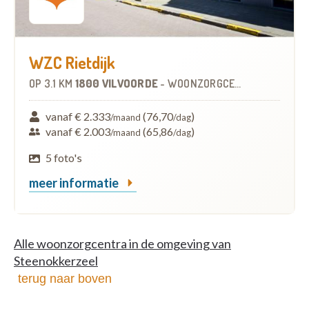
WZC Rietdijk
OP
3.1 KM
1800 VILVOORDE
-
WOONZORGCENTRUM (WZC)
vanaf € 2.333
(76,70
)
/maand
/dag
vanaf € 2.003
(65,86
)
/maand
/dag
5 foto's
meer informatie
Alle woonzorgcentra in de omgeving van
Steenokkerzeel
terug naar boven