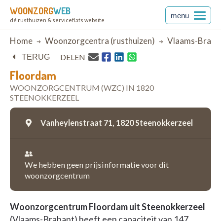
WOONZORG
WEB
menu
dé rusthuizen & serviceflats website
Breadcrumb
Home
Woonzorgcentra (rusthuizen)
Vlaams-Braba
DELEN
TERUG
Floordam
WOONZORGCENTRUM (WZC) IN 1820
STEENOKKERZEEL
Vanheylenstraat 71,
1820 Steenokkerzeel
We hebben geen prijsinformatie voor dit
woonzorgcentrum
Woonzorgcentrum Floordam uit Steenokkerzeel
(Vlaams-Brabant) heeft een capaciteit van 147