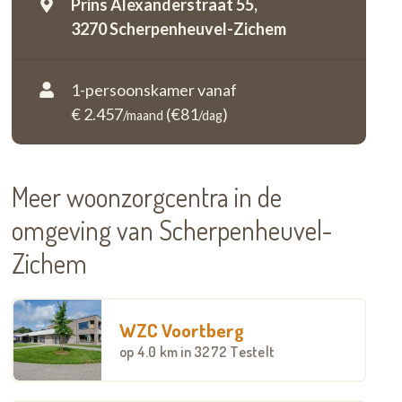
Prins Alexanderstraat 55,
3270 Scherpenheuvel-Zichem
1-persoonskamer vanaf
€ 2.457
(€81
)
/maand
/dag
Meer woonzorgcentra in de
omgeving van Scherpenheuvel-
Zichem
WZC Voortberg
op
4.0 km
in 3272 Testelt