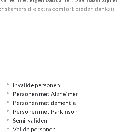
oonskamers die extra comfort bieden dankzij
verblijf als kortverblijf. Ook een oriënterend
gaan welke woonvorm, thuiszorg of andere
Invalide personen
Personen met Alzheimer
 zo lang mogelijk thuis te kunnen blijven
Personen met dementie
ht. Je kiest zelf of je een of meerdere dagen
Personen met Parkinson
Semi-validen
Valide personen