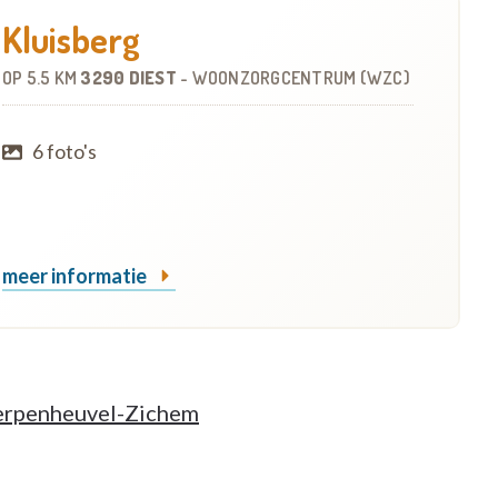
Kluisberg
OP
5.5 KM
3290 DIEST
-
WOONZORGCENTRUM (WZC)
6 foto's
meer informatie
herpenheuvel-Zichem