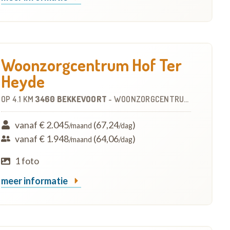
Woonzorgcentrum Hof Ter
Heyde
OP
4.1 KM
3460 BEKKEVOORT
-
WOONZORGCENTRUM (WZC)
vanaf € 2.045
(67,24
)
/maand
/dag
vanaf € 1.948
(64,06
)
/maand
/dag
1 foto
meer informatie