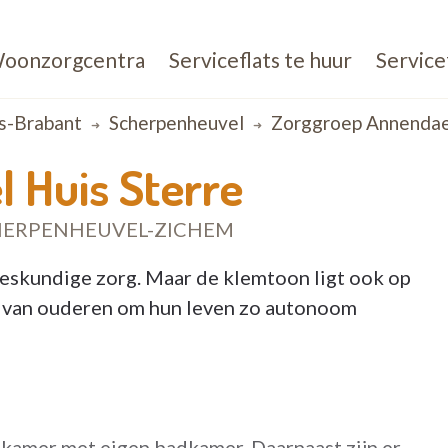
oonzorgcentra
Serviceflats te huur
Service
s-Brabant
Scherpenheuvel
Zorggroep Annendael
 Huis Sterre
HERPENHEUVEL-ZICHEM
 deskundige zorg. Maar de klemtoon ligt ook op
 van ouderen om hun leven zo autonoom
kamer met eigen badkamer. Daarnaast zijn er