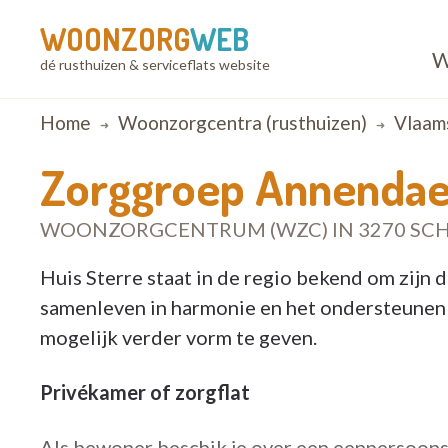
WOONZORG
WEB
W
dé rusthuizen & serviceflats website
Breadcrumb
Home
Woonzorgcentra (rusthuizen)
Vlaam
Zorggroep Annendael
WOONZORGCENTRUM (WZC) IN 3270 SC
Huis Sterre staat in de regio bekend om zijn
samenleven in harmonie en het ondersteunen
mogelijk verder vorm te geven.
Privékamer of zorgflat
Als bewoner beschik je over een eenpersoons