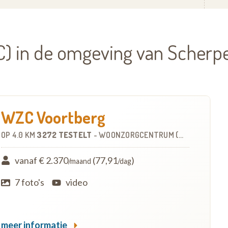
) in de omgeving van Scher
WZC Voortberg
OP
4.0 KM
3272 TESTELT
-
WOONZORGCENTRUM (WZC)
vanaf € 2.370
(77,91
)
/maand
/dag
7 foto's
video
meer informatie