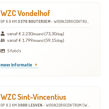
WZC Vondelhof
OP
6.9 KM
3370 BOUTERSEM
-
WOONZORGCENTRUM (WZC)
vanaf € 2.230
(73,30
)
/maand
/dag
vanaf € 1.799
(59,15
)
/maand
/dag
5 foto's
meer informatie
WZC Sint-Vincentius
OP
8.3 KM
3000 LEUVEN
-
WOONZORGCENTRUM (WZC)