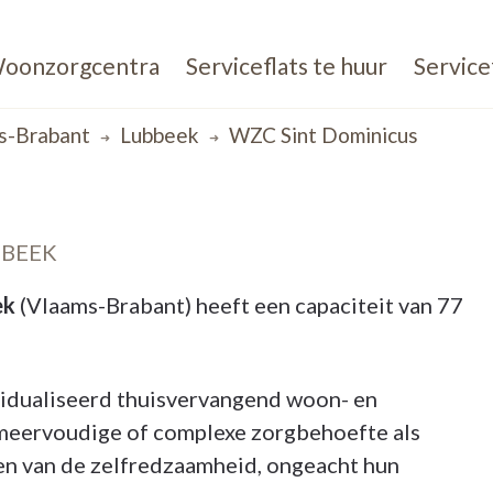
oonzorgcentra
Serviceflats te huur
Service
s-Brabant
Lubbeek
WZC Sint Dominicus
BBEEK
ek
(Vlaams-Brabant) heeft een capaciteit van 77
vidualiseerd thuisvervangend woon- en
 meervoudige of complexe zorgbehoefte als
ngen van de zelfredzaamheid, ongeacht hun