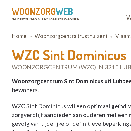
WOONZORG
WEB
W
dé rusthuizen & serviceflats website
Breadcrumb
Home
Woonzorgcentra (rusthuizen)
Vlaam
WZC Sint Dominicus
WOONZORGCENTRUM (WZC) IN 3210 LU
Woonzorgcentrum Sint Dominicus uit Lubbe
bewoners.
WZC Sint Dominicus wil een optimaal geïndi
zorgverblijf aanbieden aan ouderen met een
gevolg van tijdelijke of definitieve beperki