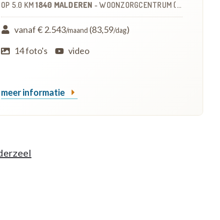
OP
5.0 KM
1840 MALDEREN
-
WOONZORGCENTRUM (WZC)
vanaf € 2.543
(83,59
)
/maand
/dag
14 foto's
video
meer informatie
derzeel