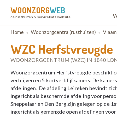
WOONZORG
WEB
W
dé rusthuizen & serviceflats website
Breadcrumb
Home
Woonzorgcentra (rusthuizen)
Vlaam
WZC Herfstvreugde
WOONZORGCENTRUM (WZC) IN 1840 LO
Woonzorgcentrum Herfstvreugde beschikt o
verblijven en 5 kortverblijfkamers. De kamers 
afdelingen. De afdeling Leireken bevindt zic
ingericht als beschermde afdeling voor per
Sneppelaar en Den Berg zijn gelegen op de 1st
ingericht als gemengde open afdelingen voor