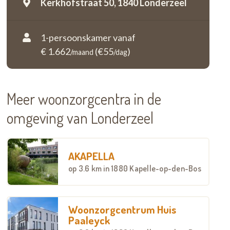
Kerkhofstraat 50,
1840 Londerzeel
1-persoonskamer vanaf
€ 1.662
(€55
)
/maand
/dag
Meer woonzorgcentra in de
omgeving van Londerzeel
AKAPELLA
op
3.6 km
in 1880 Kapelle-op-den-Bos
Woonzorgcentrum Huis
Paaleyck