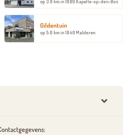
op
3.9 km
in 1880 Kapelle-op-den-Bos
Gildentuin
op
5.0 km
in 1840 Malderen
Contactgegevens: