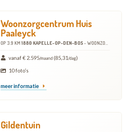
Woonzorgcentrum Huis
Paaleyck
OP
3.9 KM
1880 KAPELLE-OP-DEN-BOS
-
WOONZORGCENTRUM (WZC)
vanaf € 2.595
(85,31
)
/maand
/dag
10 foto's
meer informatie
Gildentuin