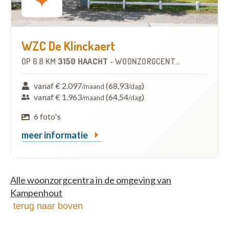
WZC De Klinckaert
OP
6.8 KM
3150 HAACHT
-
WOONZORGCENTRUM (WZC)
vanaf € 2.097
(68,93
)
/maand
/dag
vanaf € 1.963
(64,54
)
/maand
/dag
6 foto's
meer informatie
Alle woonzorgcentra in de omgeving van
Kampenhout
terug naar boven