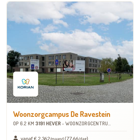
Woonzorgcampus De Ravestein
OP
6.2 KM
3191 HEVER
-
WOONZORGCENTRUM (WZC)
vanaf € 2.362
(77,66
)
/maand
/dag