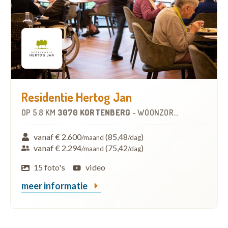
Residentie Hertog Jan
OP
5.8 KM
3070 KORTENBERG
-
WOONZORGCENTRUM (WZC)
vanaf € 2.600
(85,48
)
/maand
/dag
vanaf € 2.294
(75,42
)
/maand
/dag
15 foto's
video
meer informatie