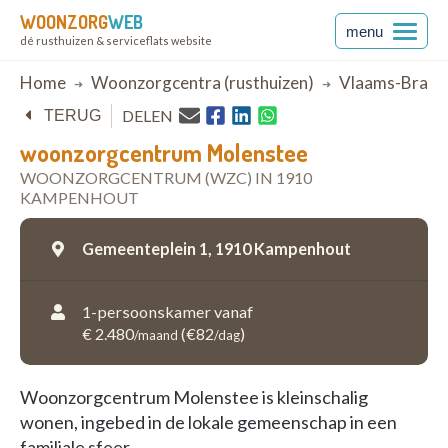
WOONZORG
WEB
menu
dé rusthuizen & serviceflats website
Breadcrumb
Home
Woonzorgcentra (rusthuizen)
Vlaams-Braba
DELEN
TERUG
woonzorgcentrum Molenstee
WOONZORGCENTRUM (WZC) IN 1910
KAMPENHOUT
Gemeenteplein 1,
1910 Kampenhout
1-persoonskamer vanaf
€ 2.480
(€82
)
/maand
/dag
Woonzorgcentrum Molenstee is kleinschalig
wonen, ingebed in de lokale gemeenschap in een
familiale sfeer.