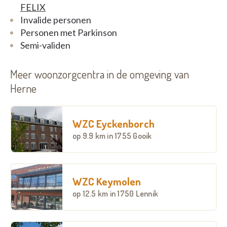
FELIX
Invalide personen
Personen met Parkinson
Semi-validen
Meer woonzorgcentra in de omgeving van
Herne
WZC Eyckenborch
op
9.9 km
in 1755 Gooik
WZC Keymolen
op
12.5 km
in 1750 Lennik