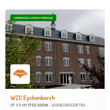
ONMIDDELLIJK BESCHIKBAAR
WZC Eyckenborch
OP
9.9 KM
1755 GOOIK
-
WOONZORGCENTRUM (WZC)