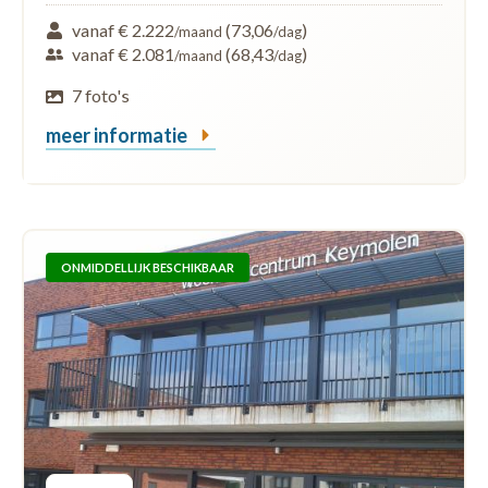
vanaf € 2.222
(73,06
)
/maand
/dag
vanaf € 2.081
(68,43
)
/maand
/dag
7 foto's
meer informatie
ONMIDDELLIJK BESCHIKBAAR