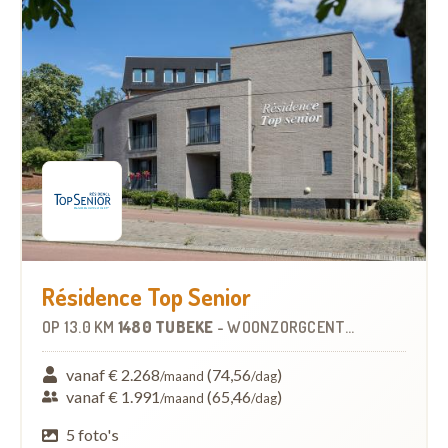
Résidence Top Senior
OP
13.0 KM
1480 TUBEKE
-
WOONZORGCENTRUM (WZC)
vanaf € 2.268
(74,56
)
/maand
/dag
vanaf € 1.991
(65,46
)
/maand
/dag
5 foto's