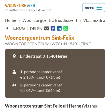
WOONZORG
WEB
menu
dé rusthuizen & serviceflats website
Breadcrumb
Home
Woonzorgcentra (rusthuizen)
Vlaams-Braba
DELEN
TERUG
Woonzorgcentrum Sint-Felix
WOONZORGCENTRUM (WZC) IN 1540 HERNE
Lindestraat 3,
1540 Herne
1-persoonskamer vanaf
€ 2.150
(€71
)
/maand
/dag
2-persoonskamer vanaf
€ 2.017
(€66
)
/maand
/dag
Woonzorgcentrum Sint Felix uit Herne
(Vlaams-