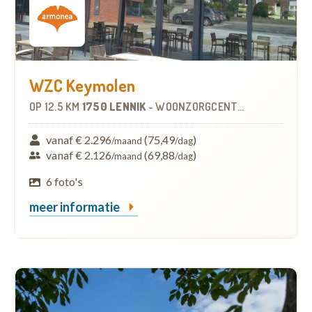
WZC Keymolen
OP
12.5 KM
1750 LENNIK
-
WOONZORGCENTRUM (WZC)
vanaf € 2.296
(75,49
)
/maand
/dag
vanaf € 2.126
(69,88
)
/maand
/dag
6 foto's
meer informatie