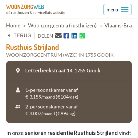
WOONZORG
WEB
menu
dé rusthuizen & serviceflats website
Breadcrumb
Home
Woonzorgcentra (rusthuizen)
Vlaams-Braba
DELEN
TERUG
Rusthuis Strijland
WOONZORGCENTRUM (WZC) IN 1755 GOOIK
Letterbeekstraat 14,
1755 Gooik
1-persoonskamer vanaf
€ 3.159
(€104
)
/maand
/dag
2-persoonskamer vanaf
€ 3.007
(€99
)
/maand
/dag
In onze
senioren residentie Rusthuis Strijland
vindt