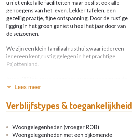
u niet enkel alle faciliteiten maar beslist ook alle
genoegens van het leven. Lekker tafelen, een
gezellig praatje, fijne ontspanning. Door de rustige
ligging in het groen geniet u heel het jaar door van
de seizoenen.
We zijn een klein familiaal rusthuis,waar iedereen
iedereen kent,rustig gelegen in het prachtige
Pajottenland.
In mei 2025 is onze nieuwbouw open gegaan en de
renovatie van onze gehele voorziening is voorzien
Lees meer
klaar te zijn eind februari dit jaar.
Verblijfstypes & toegankelijkheid
Woongelegenheden (vroeger ROB)
Woongelegenheden met een bijkomende