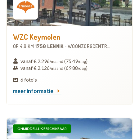
WZC Keymolen
OP
4.9 KM
1750 LENNIK
-
WOONZORGCENTRUM (WZC)
vanaf € 2.296
(75,49
)
/maand
/dag
vanaf € 2.126
(69,88
)
/maand
/dag
6 foto's
meer informatie
ONMIDDELLIJK BESCHIKBAAR