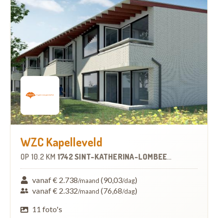
WZC Kapelleveld
OP
10.2 KM
1742 SINT-KATHERINA-LOMBEEK
-
WOONZORG
vanaf € 2.738
(90,03
)
/maand
/dag
vanaf € 2.332
(76,68
)
/maand
/dag
11 foto's