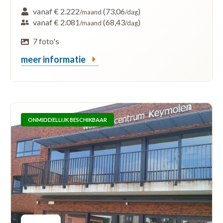
vanaf € 2.222
(73,06
)
/maand
/dag
vanaf € 2.081
(68,43
)
/maand
/dag
7 foto's
meer informatie
ONMIDDELLIJK BESCHIKBAAR