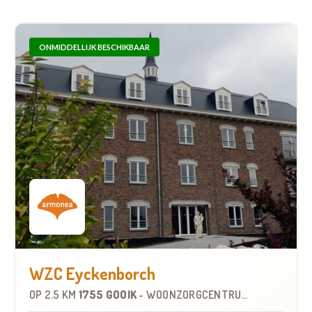
ONMIDDELLIJK BESCHIKBAAR
WZC Eyckenborch
OP
2.5 KM
1755 GOOIK
-
WOONZORGCENTRUM (WZC)