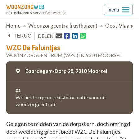
WOONZORG
WEB
menu
dé rusthuizen & serviceflats website
Breadcrumb
Home
Woonzorgcentra (rusthuizen)
Oost-Vlaande
DELEN
TERUG
WZC De Faluintjes
WOONZORGCENTRUM (WZC) IN 9310 MOORSEL
Baardegem-Dorp 28,
9310 Moorsel
We hebben geen prijsinformatie voor dit
woonzorgcentrum
Gelegen te midden van de dorpskern, doch omringd
door weelderig groen, biedt WZC De Faluintjes