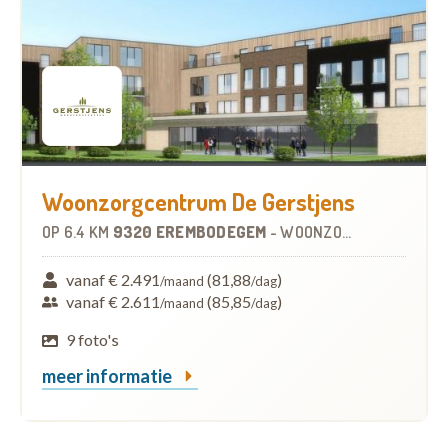
Woonzorgcentrum De Gerstjens
OP
6.4 KM
9320 EREMBODEGEM
-
WOONZORGCENTRUM (WZC)
vanaf € 2.491
(81,88
)
/maand
/dag
vanaf € 2.611
(85,85
)
/maand
/dag
9 foto's
meer informatie