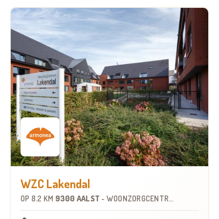
WZC Lakendal
OP
8.2 KM
9300 AALST
-
WOONZORGCENTRUM (WZC)