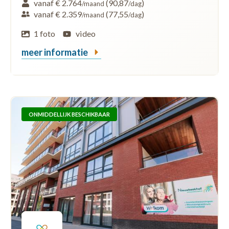
vanaf € 2.764
(90,87
)
/maand
/dag
vanaf € 2.359
(77,55
)
/maand
/dag
1 foto
video
meer informatie
ONMIDDELLIJK BESCHIKBAAR