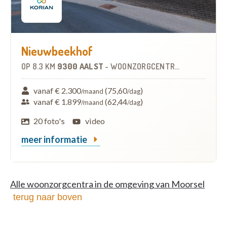
Nieuwbeekhof
OP
8.3 KM
9300 AALST
-
WOONZORGCENTRUM (WZC)
vanaf € 2.300
(75,60
)
/maand
/dag
vanaf € 1.899
(62,44
)
/maand
/dag
20 foto's
video
meer informatie
Alle woonzorgcentra in de omgeving van Moorsel
terug naar boven