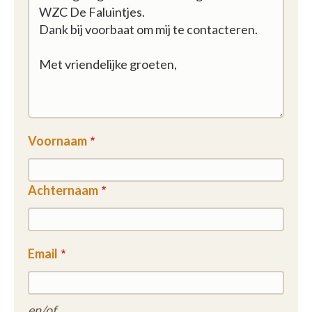
Voornaam
Achternaam
Email
en/of