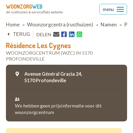
WOONZORG
WEB
menu
dé rusthuizen & serviceflats website
Breadcrumb
Home
Woonzorgcentra (rusthuizen)
Namen
Pro
DELEN
TERUG
Résidence Les Cygnes
WOONZORGCENTRUM (WZC) IN 5170
PROFONDEVILLE
Avenue Général Gracia 24,
5170 Profondeville
We hebben geen prijsinformatie voor dit
woonzorgcentrum