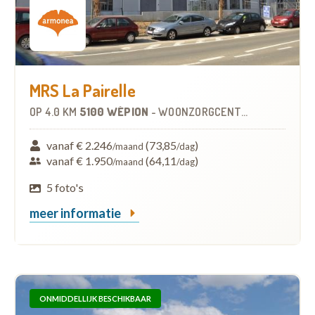
MRS La Pairelle
OP
4.0 KM
5100 WÉPION
-
WOONZORGCENTRUM (WZC)
vanaf € 2.246
(73,85
)
/maand
/dag
vanaf € 1.950
(64,11
)
/maand
/dag
5 foto's
meer informatie
ONMIDDELLIJK BESCHIKBAAR