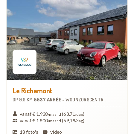
Le Richemont
OP
9.0 KM
5537 ANHÉE
-
WOONZORGCENTRUM (WZC)
vanaf € 1.938
(63,71
)
/maand
/dag
vanaf € 1.800
(59,19
)
/maand
/dag
18 foto's
video