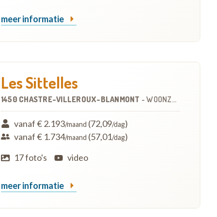
meer informatie
Les Sittelles
1450 CHASTRE-VILLEROUX-BLANMONT
-
WOONZORGCENTRUM (WZC)
vanaf € 2.193
(72,09
)
/maand
/dag
vanaf € 1.734
(57,01
)
/maand
/dag
17 foto's
video
meer informatie