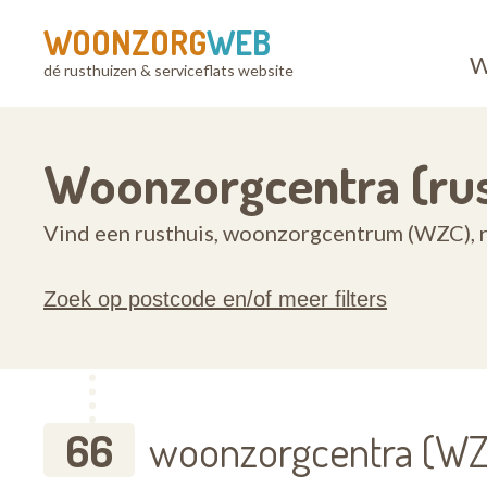
WOONZORG
WEB
W
dé rusthuizen & serviceflats website
Woonzorgcentra (rus
Vind een rusthuis, woonzorgcentrum (WZC), r
Zoek op postcode en/of meer filters
66
woonzorgcentra (WZC