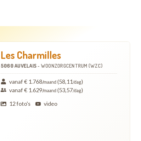
Les Charmilles
5060 AUVELAIS
-
WOONZORGCENTRUM (WZC)
vanaf € 1.768
(58,11
)
/maand
/dag
vanaf € 1.629
(53,57
)
/maand
/dag
12 foto's
video