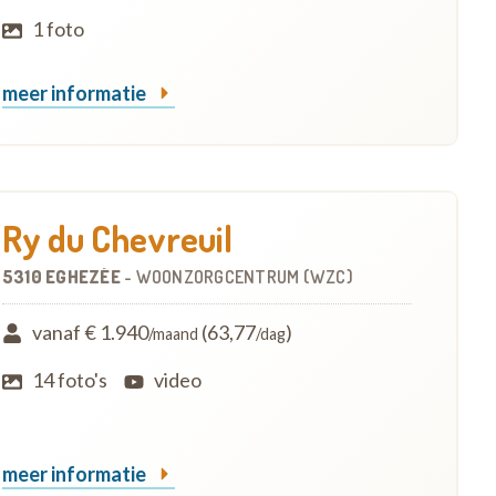
1 foto
meer informatie
Ry du Chevreuil
5310 EGHEZÉE
-
WOONZORGCENTRUM (WZC)
vanaf € 1.940
(63,77
)
/maand
/dag
14 foto's
video
meer informatie