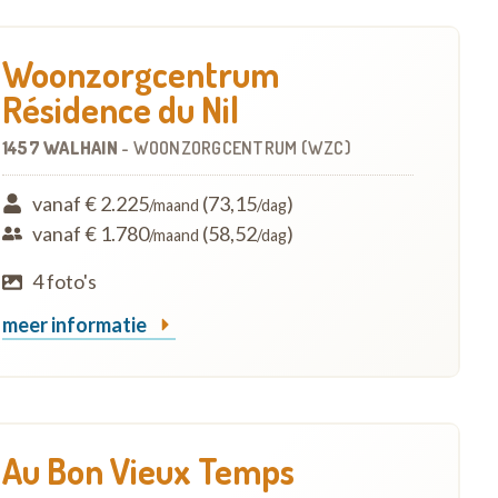
Woonzorgcentrum
Résidence du Nil
1457 WALHAIN
-
WOONZORGCENTRUM (WZC)
vanaf € 2.225
(73,15
)
/maand
/dag
vanaf € 1.780
(58,52
)
/maand
/dag
4 foto's
meer informatie
Au Bon Vieux Temps