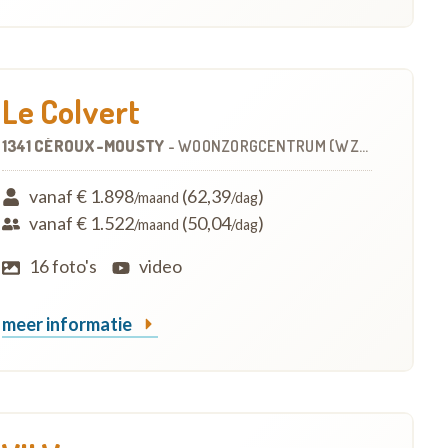
Le Colvert
1341 CÉROUX-MOUSTY
-
WOONZORGCENTRUM (WZC)
vanaf € 1.898
(62,39
)
/maand
/dag
vanaf € 1.522
(50,04
)
/maand
/dag
16 foto's
video
meer informatie