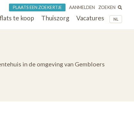
ZOEKEN
PLAATS EEN ZOEKERTJE
AANMELDEN
flats te koop
Thuiszorg
Vacatures
NL
dentehuis in de omgeving van Gembloers