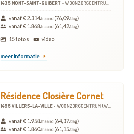
1435 MONT-SAINT-GUIBERT
-
WOONZORGCENTRUM (WZC)
vanaf € 2.314
(76,09
)
/maand
/dag
vanaf € 1.868
(61,42
)
/maand
/dag
15 foto's
video
meer informatie
Résidence Closière Cornet
1495 VILLERS-LA-VILLE
-
WOONZORGCENTRUM (WZC)
vanaf € 1.958
(64,37
)
/maand
/dag
vanaf € 1.860
(61,15
)
/maand
/dag