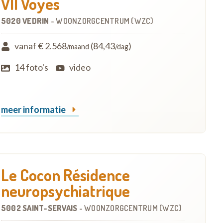
VII Voyes
5020 VEDRIN
-
WOONZORGCENTRUM (WZC)
vanaf € 2.568
(84,43
)
/maand
/dag
14 foto's
video
meer informatie
Le Cocon Résidence
neuropsychiatrique
5002 SAINT-SERVAIS
-
WOONZORGCENTRUM (WZC)