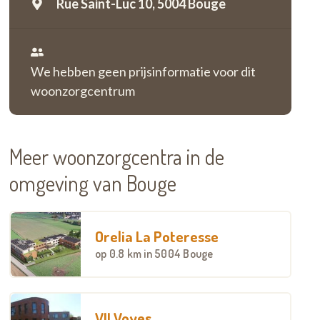
Rue Saint-Luc 10,
5004 Bouge
We hebben geen prijsinformatie voor dit
woonzorgcentrum
Meer woonzorgcentra in de
omgeving van Bouge
Orelia La Poteresse
op
0.8 km
in 5004 Bouge
VII Voyes