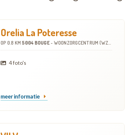
Orelia La Poteresse
OP
0.8 KM
5004 BOUGE
-
WOONZORGCENTRUM (WZC)
4 foto's
meer informatie