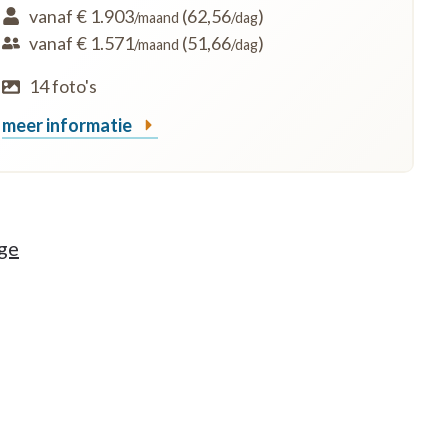
vanaf € 1.903
(62,56
)
/maand
/dag
vanaf € 1.571
(51,66
)
/maand
/dag
14 foto's
meer informatie
ge