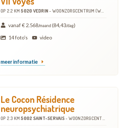
VII Voyes
OP
2.2 KM
5020 VEDRIN
-
WOONZORGCENTRUM (WZC)
vanaf € 2.568
(84,43
)
/maand
/dag
14 foto's
video
meer informatie
Le Cocon Résidence
neuropsychiatrique
OP
2.3 KM
5002 SAINT-SERVAIS
-
WOONZORGCENTRUM (WZC)