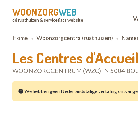
WOONZORG
WEB
W
dé rusthuizen & serviceflats website
Breadcrumb
Home
Woonzorgcentra (rusthuizen)
Name
Les Centres d'Accuei
WOONZORGCENTRUM (WZC) IN 5004 BO
We hebben geen Nederlandstalige vertaling ontvange