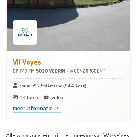
VII Voyes
OP
17.7 KM
5020 VEDRIN
-
WOONZORGCENTRUM (WZC)
vanaf € 2.568
(84,43
)
/maand
/dag
14 foto's
video
meer informatie
Alle woonzorgcentra in de omgeving van Wasseiges