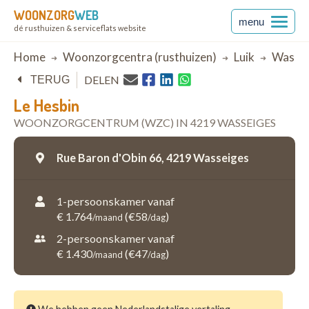
WOONZORG
WEB
menu
dé rusthuizen & serviceflats website
Breadcrumb
Home
Woonzorgcentra (rusthuizen)
Luik
Wassei
DELEN
TERUG
Le Hesbin
WOONZORGCENTRUM (WZC) IN 4219 WASSEIGES
Rue Baron d'Obin 66,
4219 Wasseiges
1-persoonskamer vanaf
€ 1.764
(€58
)
/maand
/dag
2-persoonskamer vanaf
€ 1.430
(€47
)
/maand
/dag