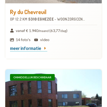
Ry du Chevreuil
OP
12.2 KM
5310 EGHEZÉE
-
WOONZORGCENTRUM (WZC)
vanaf € 1.940
(63,77
)
/maand
/dag
14 foto's
video
meer informatie
ONMIDDELLIJK BESCHIKBAAR