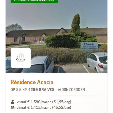
Résidence Acacia
OP
8.5 KM
4260 BRAIVES
-
WOONZORGCENTRUM (WZC)
vanaf € 1.580
(51,95
)
/maand
/dag
vanaf € 1.415
(46,52
)
/maand
/dag