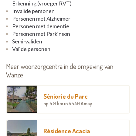
Chambres personnalisées équipées du téléphone,
Erkenning (vroeger RVT)
d’un interphone pour assurer un confort et une
Invalide personen
sécurité optimale ainsi que d’une salle d’eau
Personen met Alzheimer
Salon de coiffure
Personen met dementie
Cabinet de kinésithérapie et de pédicurie
Personen met Parkinson
Parking privé
Semi-validen
Ascenseurs
Valide personen
Meer woonzorgcentra in de omgeving van
Wanze
Séniorie du Parc
op
5.9 km
in 4540 Amay
Résidence Acacia