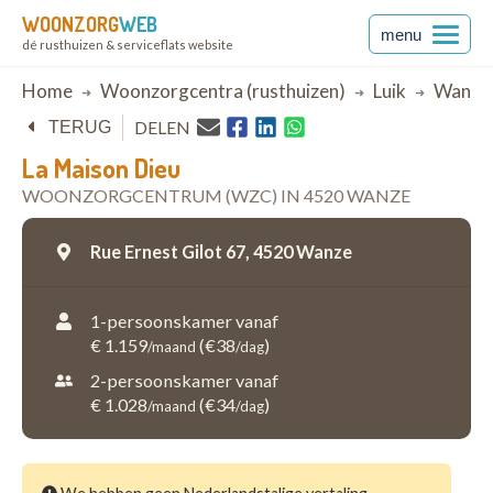
WOONZORG
WEB
menu
dé rusthuizen & serviceflats website
Breadcrumb
Home
Woonzorgcentra (rusthuizen)
Luik
Wanze
DELEN
TERUG
La Maison Dieu
WOONZORGCENTRUM (WZC) IN 4520 WANZE
Rue Ernest Gilot 67,
4520 Wanze
1-persoonskamer vanaf
€ 1.159
(€38
)
/maand
/dag
2-persoonskamer vanaf
€ 1.028
(€34
)
/maand
/dag