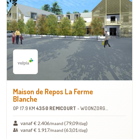
Maison de Repos La Ferme
Blanche
OP
17.9 KM
4350 REMICOURT
-
WOONZORGCENTRUM (WZC)
vanaf € 2.406
(79,09
)
/maand
/dag
vanaf € 1.917
(63,01
)
/maand
/dag