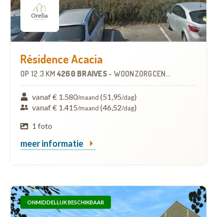
Résidence Acacia
OP
12.3 KM
4260 BRAIVES
-
WOONZORGCENTRUM (WZC)
vanaf € 1.580
(51,95
)
/maand
/dag
vanaf € 1.415
(46,52
)
/maand
/dag
1 foto
meer informatie
ONMIDDELLIJK BESCHIKBAAR