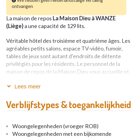
We hebben geen Nederlandstalige vertaling
ontvangen
La maison de repos
La Maison Dieu à WANZE
(Liège)
a une capacité de 129 lits.
Véritable hôtel des troisième et quatrième âges. Les
agréables petits salons, espace TV-vidéo, fumoir,
tables de jeux sont autant d’endroits de détente
privilégiés pour les résidents. Le personnel de la
maison de repos de la Maison Dieu vous accueille et
vous souhaite la bienvenue dans un endroit raffiné
qui reflète parfaitement l’atmosphère de la maison.
Lees meer
Chapelle (avec offices)
Verblijfstypes & toegankelijkheid
Grand jardin d’hiver aux larges baies vitrées
Vaste salle à manger accueillante, aux couleurs
chaudes, où il fait bon déguster la cuisine variée d’un
Woongelegenheden (vroeger ROB)
excellent chef cuisinier
Woongelegenheden met een bijkomende