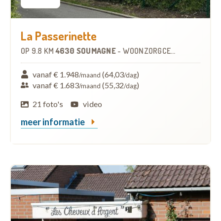
La Passerinette
OP
9.8 KM
4630 SOUMAGNE
-
WOONZORGCENTRUM (WZC)
vanaf € 1.948
(64,03
)
/maand
/dag
vanaf € 1.683
(55,32
)
/maand
/dag
21 foto's
video
meer informatie