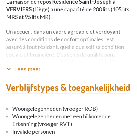
La maison de repos
Résidence Saint-Joseph à
VERVIERS
(Liège) a une capacité de 200 lits (105 lits
MRS et 95 lits MR).
Un accueil, dans un cadre agréable et verdoyant
avec des conditions de confort optimales, est
assuré à tout résidant, quelle que soit sa condition
sociale et financière. Des soins de qualité sont
prodigués et le service hôtelier a le souci du bien-
être de chacun. Un hébergement spécifique est
Lees meer
prévu pour les personnes désorientées dans un
Verblijfstypes & toegankelijkheid
service de type CANTOUS.
La résidence dispose d’un restaurant accessible, sur
réservation, aux personnes extérieures de plus de
Woongelegenheden (vroeger ROB)
soixante ans, ainsi qu’aux familles des résidants.
Woongelegenheden met een bijkomende
Erkenning (vroeger RVT)
Invalide personen