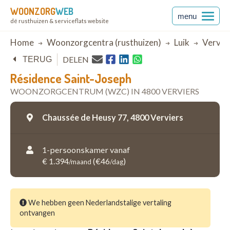
WOONZORG
WEB
menu
dé rusthuizen & serviceflats website
Breadcrumb
Home
Woonzorgcentra (rusthuizen)
Luik
Vervie
DELEN
TERUG
Résidence Saint-Joseph
WOONZORGCENTRUM (WZC) IN 4800 VERVIERS
Chaussée de Heusy 77,
4800 Verviers
1-persoonskamer vanaf
€ 1.394
(€46
)
/maand
/dag
We hebben geen Nederlandstalige vertaling
ontvangen