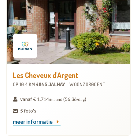
Les Cheveux d'Argent
OP
10.4 KM
4845 JALHAY
-
WOONZORGCENTRUM (WZC)
vanaf € 1.714
(56,36
)
/maand
/dag
5 foto's
meer informatie