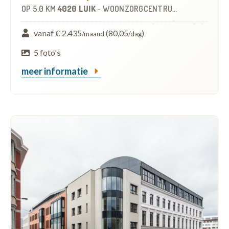
OP
5.0 KM
4020 LUIK
-
WOONZORGCENTRUM (WZC)
vanaf € 2.435
(80,05
)
/maand
/dag
5 foto's
meer informatie