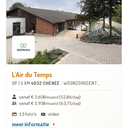
L'Air du Temps
OP
1.5 KM
4032 CHÊNEE
-
WOONZORGCENTRUM (WZC)
vanaf € 1.608
(52,86
)
/maand
/dag
vanaf € 1.938
(63,71
)
/maand
/dag
13 foto's
video
meer informatie