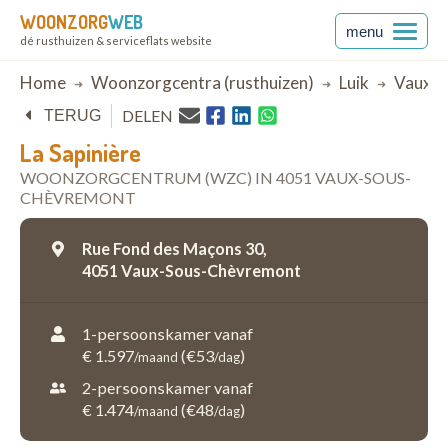
WOONZORG
WEB
menu
dé rusthuizen & serviceflats website
Breadcrumb
Home
Woonzorgcentra (rusthuizen)
Luik
Vaux-
DELEN
TERUG
La Sapinière
WOONZORGCENTRUM (WZC) IN 4051 VAUX-SOUS-
CHÈVREMONT
Rue Fond des Maçons 30,
4051 Vaux-Sous-Chèvremont
1-persoonskamer vanaf
€ 1.597
(€53
)
/maand
/dag
2-persoonskamer vanaf
€ 1.474
(€48
)
/maand
/dag