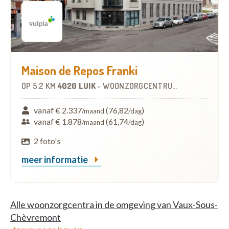
Maison de Repos Franki
OP
5.2 KM
4020 LUIK
-
WOONZORGCENTRUM (WZC)
vanaf € 2.337
(76,82
)
/maand
/dag
vanaf € 1.878
(61,74
)
/maand
/dag
2 foto's
meer informatie
Alle woonzorgcentra in de omgeving van Vaux-Sous-
Chèvremont