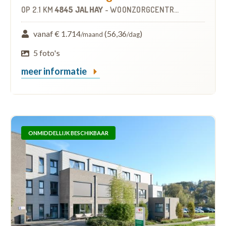
OP
2.1 KM
4845 JALHAY
-
WOONZORGCENTRUM (WZC)
vanaf € 1.714
(56,36
)
/maand
/dag
5 foto's
meer informatie
ONMIDDELLIJK BESCHIKBAAR