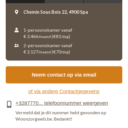
Chemin Sous Bois 22,
4900 Spa
1-persoonskamer vanaf
€ 2.466
(€81
)
/maand
/dag
2-persoonskamer vanaf
€ 2.127
(€70
)
/maand
/dag
Neem contact op via email
of via andere Contactgegevens
Vermeld dat je dit nummer hebt gevonden op
Woonzorgweb.be. Bedankt!