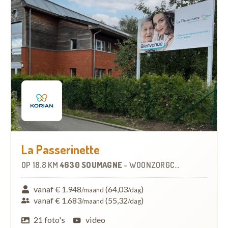
La Passerinette
OP
18.8 KM
4630 SOUMAGNE
-
WOONZORGCENTRUM (WZC)
vanaf € 1.948
(64,03
)
/maand
/dag
vanaf € 1.683
(55,32
)
/maand
/dag
21 foto's
video