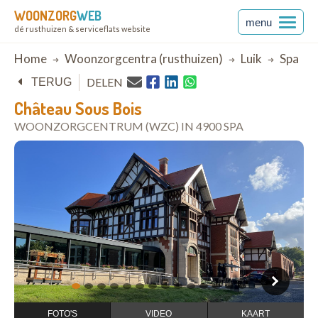
WOONZORG
WEB
menu
dé rusthuizen & serviceflats website
Breadcrumb
Home
Woonzorgcentra (rusthuizen)
Luik
Spa
DELEN
TERUG
Château Sous Bois
WOONZORGCENTRUM (WZC) IN 4900 SPA
open in Google Maps
1
2
3
4
5
6
7
8
9
10
11
12
13
14
FOTO'S
VIDEO
KAART