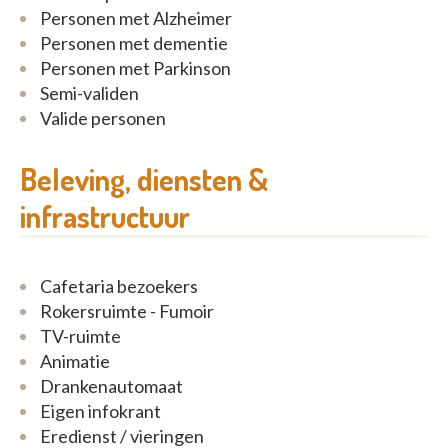
Personen met Alzheimer
unique. Nous avons également 3 nouvelles ailles aux
Personen met dementie
chambres plus modernes, toutes les chambres
Personen met Parkinson
disposent d’une salle de bain.
Semi-validen
Par beau temps, la terrasse est ouverte aux hôtes et
Valide personen
à leurs visiteurs, le splendide parc arboré invite à la
promenade. Un vaste parking est offert aux
Beleving, diensten &
visiteurs. En hiver le Château vous accueille dans
infrastructuur
son cadre confortable et chaleureux. A quelques
minutes de là, la charmante ville de Spa propose ses
richesses culturelles et touristiques.
Cafetaria bezoekers
Rokersruimte - Fumoir
Il y a toujours quelqu’un pour vous…
TV-ruimte
Animatie
- De jour comme de nuit, nous proposons des soins
Drankenautomaat
professionnels et individuels prodigués par une
Eigen infokrant
équipe dévouée, composée d’infirmières, d’aides-
Eredienst / vieringen
soignantes, de kinésithérapeutes,