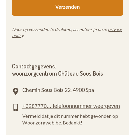
avantages et les atouts de la Résidence "Château
Sous-Bois" par une visite guidée. C'est le moment
idéal pour poser toutes vos questions. Prenez
rendez-vous à l’aide des coordonnées se trouvant
Door op verzenden te drukken, accepteer je onze
privacy
en haut de la page.
policy
.
Contactgegevens:
woonzorgcentrum Château Sous Bois
Chemin Sous Bois 22,
4900 Spa
Vermeld dat je dit nummer hebt gevonden op
Woonzorgweb.be. Bedankt!