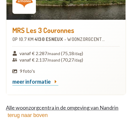
MRS Les 3 Couronnes
OP
10.7 KM
4130 ESNEUX
-
WOONZORGCENTRUM (WZC)
vanaf € 2.287
(75,18
)
/maand
/dag
vanaf € 2.137
(70,27
)
/maand
/dag
9 foto's
meer informatie
Alle woonzorgcentra in de omgeving van Nandrin
terug naar boven