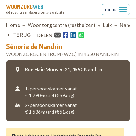
WOONZORG
WEB
menu
dé rusthuizen & serviceflats website
Breadcrumb
Home
Woonzorgcentra (rusthuizen)
Luik
Nandri
DELEN
TERUG
Sénorie de Nandrin
WOONZORGCENTRUM (WZC) IN 4550 NANDRIN
Rue Haie Monseu 21,
4550 Nandrin
1-persoonskamer vanaf
€ 1.790
(€59
)
/maand
/dag
2-persoonskamer vanaf
€ 1.536
(€51
)
/maand
/dag