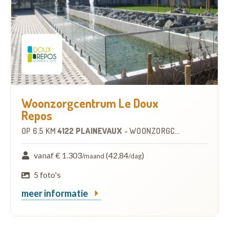
Woonzorgcentrum Le Doux
Repos
OP
6.5 KM
4122 PLAINEVAUX
-
WOONZORGCENTRUM (WZC)
vanaf € 1.303
(42,84
)
/maand
/dag
5 foto's
meer informatie