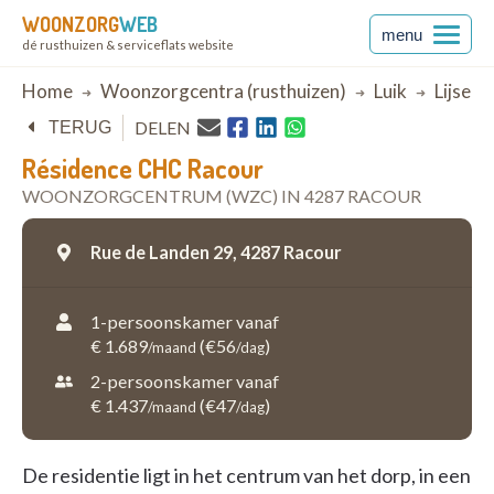
WOONZORG
WEB
menu
dé rusthuizen & serviceflats website
Breadcrumb
Home
Woonzorgcentra (rusthuizen)
Luik
Lijsem
DELEN
TERUG
Résidence CHC Racour
WOONZORGCENTRUM (WZC) IN 4287 RACOUR
Rue de Landen 29,
4287 Racour
1-persoonskamer vanaf
€ 1.689
(€56
)
/maand
/dag
2-persoonskamer vanaf
€ 1.437
(€47
)
/maand
/dag
De residentie ligt in het centrum van het dorp, in een