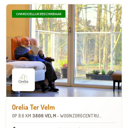
ONMIDDELLIJK BESCHIKBAAR
Orelia Ter Velm
OP
8.6 KM
3806 VELM
-
WOONZORGCENTRUM (WZC)