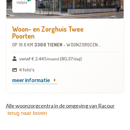
Woon- en Zorghuis Twee
Poorten
OP
10.6 KM
3300 TIENEN
-
WOONZORGCENTRUM (WZC)
vanaf € 2.445
(80,37
)
/maand
/dag
4 foto's
meer informatie
Alle woonzorgcentra in de omgeving van Racour
terug naar boven