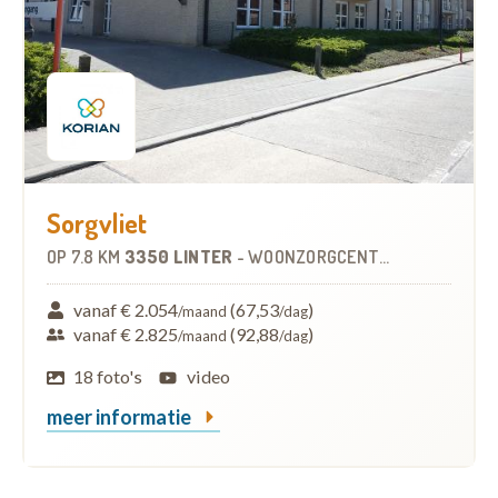
Sorgvliet
OP
7.8 KM
3350 LINTER
-
WOONZORGCENTRUM (WZC)
vanaf € 2.054
(67,53
)
/maand
/dag
vanaf € 2.825
(92,88
)
/maand
/dag
18 foto's
video
meer informatie