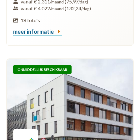
vanaf € 2.311
(75,97
)
/maand
/dag
vanaf € 4.022
(132,24
)
/maand
/dag
18 foto's
meer informatie
ONMIDDELLIJK BESCHIKBAAR