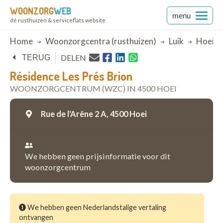
WOONZORG
WEB
menu
dé rusthuizen & serviceflats website
Breadcrumb
Home
Woonzorgcentra (rusthuizen)
Luik
Hoei
DELEN
TERUG
Résidence Les Prés Brion
WOONZORGCENTRUM (WZC) IN 4500 HOEI
Rue de l'Arêne 2 A,
4500 Hoei
We hebben geen prijsinformatie voor dit
woonzorgcentrum
We hebben geen Nederlandstalige vertaling
ontvangen