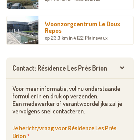
résidents, à leur famille ainsi qu’aux habitants de la
localité ; une bibliothèque ; une salle à manger où ont
lieu diverses animations, disposant d’une chaîne hifi
Woonzorgcentrum Le Doux
et d’une télévision grand écran ; une troisième salle
Repos
à manger avec une télévision.
op
23.3 km
in 4122 Plainevaux
Chaque chambre est munie d’un frigo, d’un
téléphone sur demande, possibilité d’accès à
Contact: Résidence Les Prés Brion
internet, d’un coin sanitaire comprenant une
douche à siège rabattable, un lavabo et un WC.
Chaque chambre possède son balcon personnel.
Voor meer informatie, vul nu onderstaande
formulier in en druk op verzenden.
Een medewerker of verantwoordelijke zal je
vervolgens snel contacteren.
Je bericht/vraag voor Résidence Les Prés
Brion