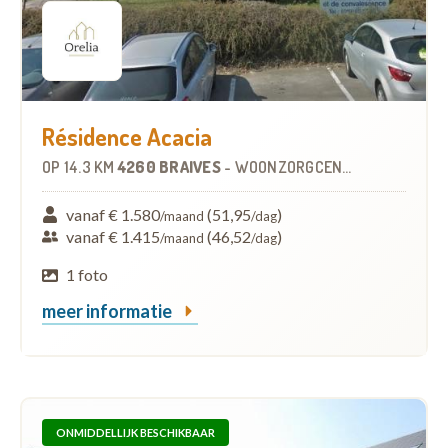
Résidence Acacia
OP
14.3 KM
4260 BRAIVES
-
WOONZORGCENTRUM (WZC)
vanaf € 1.580
(51,95
)
/maand
/dag
vanaf € 1.415
(46,52
)
/maand
/dag
1 foto
meer informatie
ONMIDDELLIJK BESCHIKBAAR