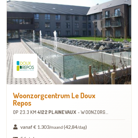
Woonzorgcentrum Le Doux
Repos
OP
23.3 KM
4122 PLAINEVAUX
-
WOONZORGCENTRUM (WZC)
vanaf € 1.303
(42,84
)
/maand
/dag