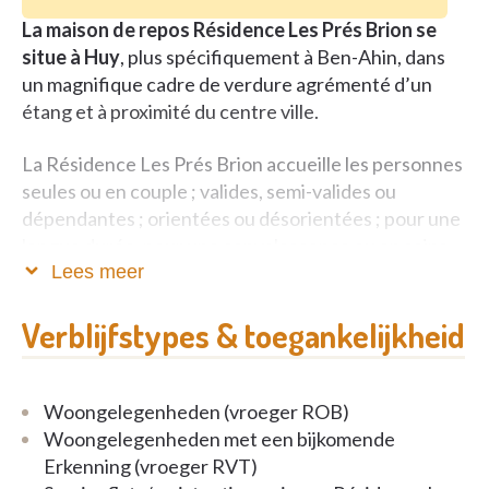
La maison de repos Résidence Les Prés Brion se
situe à Huy
, plus spécifiquement à Ben-Ahin, dans
un magnifique cadre de verdure agrémenté d’un
étang et à proximité du centre ville.
La Résidence Les Prés Brion accueille les personnes
seules ou en couple ; valides, semi-valides ou
dépendantes ; orientées ou désorientées ; pour une
longue durée, pour une convalescence ou en soins
palliatifs.
Lees meer
Cette nouvelle infrastructure de 113 lits, dont 75
Verblijfstypes & toegankelijkheid
M.R.S., construite en 2005 regroupe les concepts
Maison de Repos, Maison de Repos et de Soins et
Résidence Services (11 appartements).
Woongelegenheden (vroeger ROB)
Woongelegenheden met een bijkomende
Espace de vie :
Erkenning (vroeger RVT)