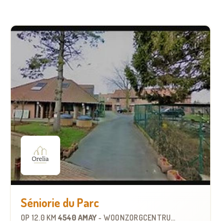
Séniorie du Parc
OP
12.0 KM
4540 AMAY
-
WOONZORGCENTRUM (WZC)