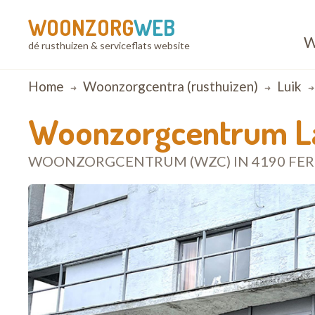
WOONZORG
WEB
W
dé rusthuizen & serviceflats website
Breadcrumb
Home
Woonzorgcentra (rusthuizen)
Luik
Woonzorgcentrum La
WOONZORGCENTRUM (WZC) IN 4190 FER