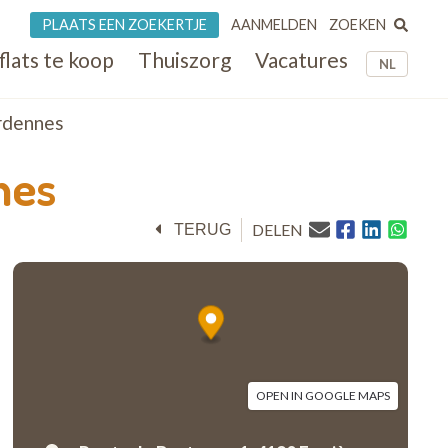
ZOEKEN
PLAATS EEN ZOEKERTJE
AANMELDEN
flats te koop
Thuiszorg
Vacatures
NL
rdennes
nes
DELEN
TERUG
OPEN IN GOOGLE MAPS