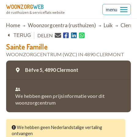
WOONZORG
WEB
menu
dé rusthuizen & serviceflats website
Breadcrumb
Home
Woonzorgcentra (rusthuizen)
Luik
Clermo
DELEN
TERUG
Sainte Famille
WOONZORGCENTRUM (WZC) IN 4890 CLERMONT
Bèfve 5,
4890 Clermont
We hebben geen prijsinformatie voor dit
woonzorgcentrum
We hebben geen Nederlandstalige vertaling
ontvangen