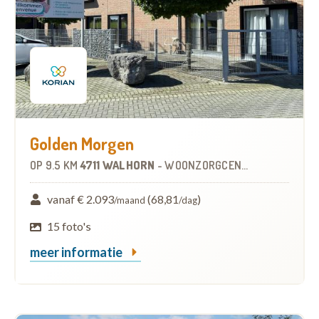
Golden Morgen
OP
9.5 KM
4711 WALHORN
-
WOONZORGCENTRUM (WZC)
vanaf € 2.093
(68,81
)
/maand
/dag
15 foto's
meer informatie