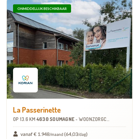
ONMIDDELLIJK BESCHIKBAAR
La Passerinette
OP
13.6 KM
4630 SOUMAGNE
-
WOONZORGCENTRUM (WZC)
vanaf € 1.948
(64,03
)
/maand
/dag