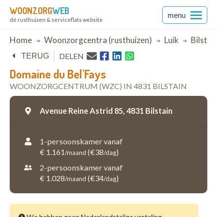
WOONZORG
WEB
menu
dé rusthuizen & serviceflats website
Breadcrumb
Home
Woonzorgcentra (rusthuizen)
Luik
Bilstai
DELEN
TERUG
Domaine du Bel'Fays
WOONZORGCENTRUM (WZC) IN 4831 BILSTAIN
Avenue Reine Astrid 85,
4831 Bilstain
1-persoonskamer vanaf
€ 1.161
(€38
)
/maand
/dag
2-persoonskamer vanaf
€ 1.028
(€34
)
/maand
/dag