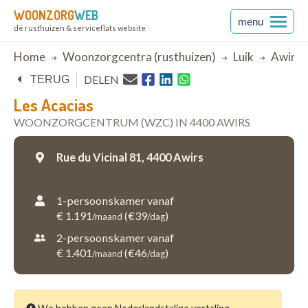
WOONZORG
WEB
menu
dé rusthuizen & serviceflats website
Breadcrumb
Home
Woonzorgcentra (rusthuizen)
Luik
Awirs
DELEN
TERUG
Les Acacias
WOONZORGCENTRUM (WZC) IN 4400 AWIRS
Rue du Vicinal 81,
4400 Awirs
1-persoonskamer vanaf
€ 1.191
(€39
)
/maand
/dag
2-persoonskamer vanaf
€ 1.401
(€46
)
/maand
/dag