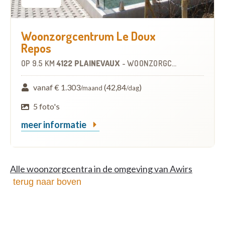
Woonzorgcentrum Le Doux
Repos
OP
9.5 KM
4122 PLAINEVAUX
-
WOONZORGCENTRUM (WZC)
vanaf € 1.303
(42,84
)
/maand
/dag
5 foto's
meer informatie
Alle woonzorgcentra in de omgeving van Awirs
terug naar boven