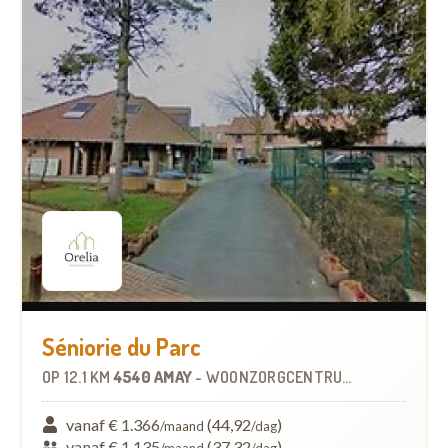
Séniorie du Parc
OP
12.1 KM
4540 AMAY
-
WOONZORGCENTRUM (WZC)
vanaf € 1.366
(44,92
)
/maand
/dag
vanaf € 1.135
(37,32
)
/maand
/dag