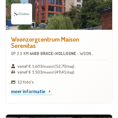
Woonzorgcentrum Maison
Serenitas
OP
2.5 KM
4460 GRÂCE-HOLLOGNE
-
WOONZORGCENTRUM (WZC)
vanaf € 1.603
(52,70
)
/maand
/dag
vanaf € 1.503
(49,41
)
/maand
/dag
12 foto's
meer informatie