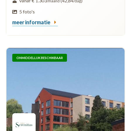
vanaf € 1.303
(42,84
)
/maand
/dag
5 foto's
meer informatie
ONMIDDELLIJK BESCHIKBAAR