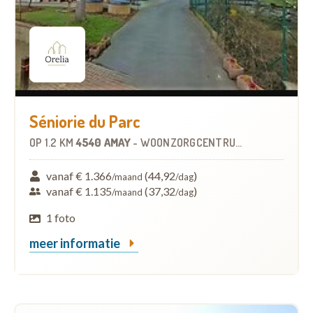
Séniorie du Parc
OP
1.2 KM
4540 AMAY
-
WOONZORGCENTRUM (WZC)
vanaf € 1.366
(44,92
)
/maand
/dag
vanaf € 1.135
(37,32
)
/maand
/dag
1 foto
meer informatie