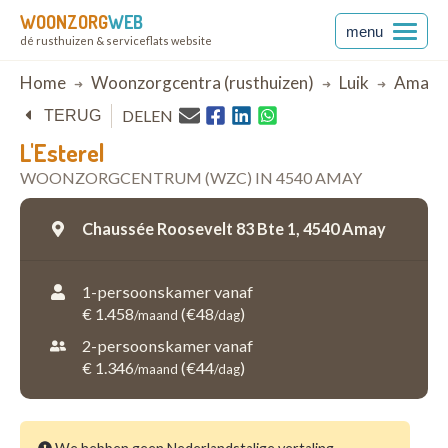
WOONZORG
WEB
menu
dé rusthuizen & serviceflats website
Breadcrumb
Home
Woonzorgcentra (rusthuizen)
Luik
Amay
DELEN
TERUG
L'Esterel
WOONZORGCENTRUM (WZC) IN 4540 AMAY
Chaussée Roosevelt 83 Bte 1,
4540 Amay
1-persoonskamer vanaf
€ 1.458
(€48
)
/maand
/dag
2-persoonskamer vanaf
€ 1.346
(€44
)
/maand
/dag