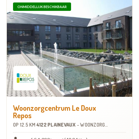
ONMIDDELLIJK BESCHIKBAAR
Woonzorgcentrum Le Doux
Repos
OP
12.5 KM
4122 PLAINEVAUX
-
WOONZORGCENTRUM (WZC)