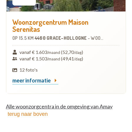
Woonzorgcentrum Maison
Serenitas
OP
15.5 KM
4460 GRÂCE-HOLLOGNE
-
WOONZORGCENTRUM (WZC)
vanaf € 1.603
(52,70
)
/maand
/dag
vanaf € 1.503
(49,41
)
/maand
/dag
12 foto's
meer informatie
Alle woonzorgcentra in de omgeving van Amay
terug naar boven