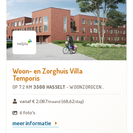
Woon- en Zorghuis Villa
Temporis
OP
7.2 KM
3500 HASSELT
-
WOONZORGCENTRUM (WZC)
vanaf € 2.087
(68,62
)
/maand
/dag
6 foto's
meer informatie