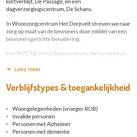
kortverblijf, De Passage, en een
dagverzorgingscentrum, De Schans.
In Woonzorgcentrum Het Dorpvelt streven we naar
zorg op maat van de bewoners door middel van een
bewonersgerichte benadering.
Het WZC ligt in het dorpscentrum. Het recente en
dus moderne gebouw beschikt over veel lichtinval,
een ruime cafetaria en een groene omgeving met
Lees meer
wandelpad. Kortom alles wat u nodig heeft is
dichtbij.
Verblijfstypes & toegankelijkheid
Er hangt een huiselijke sfeer wat maakt dat u zich
snel thuis zult voelen. Ieder individu staat hier
Woongelegenheden (vroeger ROB)
centraal en wordt gerespecteerd zoals hij is. Zorg,
Invalide personen
plezier en vertrouwen staan dan ook in nauw
Personen met Alzheimer
verband met elkaar.
Personen met dementie