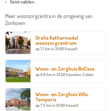
Semi-validen
U kunt bij ons terecht voor een verblijf in het
woonzorgcentrum, het kortverblijf of het
Meer woonzorgcentra in de omgeving van
dagverzorgingscentrum.
Zonhoven
Wij kijken ernaar uit u te mogen ontmoeten in ons
woonzorgcentrum.
Orelia Katharinadal
woonzorgcentrum
op
7.1 km
in 3500 Hasselt
Woon- en Zorghuis BoCasa
op
6.6 km
in 3550 Heusden-Zolder
Woon- en Zorghuis Villa
Temporis
op
7.2 km
in 3500 Hasselt