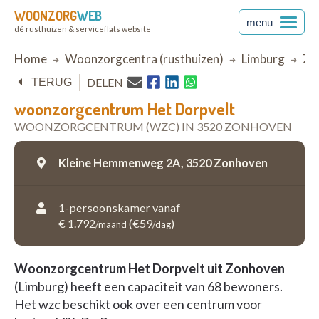
WOONZORG
WEB
menu
dé rusthuizen & serviceflats website
Breadcrumb
Home
Woonzorgcentra (rusthuizen)
Limburg
Zo
DELEN
TERUG
woonzorgcentrum Het Dorpvelt
WOONZORGCENTRUM (WZC) IN 3520 ZONHOVEN
Kleine Hemmenweg 2A,
3520 Zonhoven
1-persoonskamer vanaf
€ 1.792
(€59
)
/maand
/dag
Woonzorgcentrum Het Dorpvelt uit Zonhoven
(Limburg) heeft een capaciteit van 68 bewoners.
Het wzc beschikt ook over een centrum voor