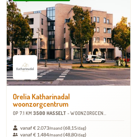
Orelia Katharinadal
woonzorgcentrum
OP
7.1 KM
3500 HASSELT
-
WOONZORGCENTRUM (WZC)
vanaf € 2.073
(68,15
)
/maand
/dag
vanaf € 1.484
(48,80
)
/maand
/dag