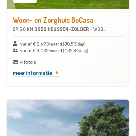
Woon- en Zorghuis BoCasa
OP
6.6 KM
3550 HEUSDEN-ZOLDER
-
WOONZORGCENTRUM (WZC)
vanaf € 2.693
(88,53
)
/maand
/dag
vanaf € 4.132
(135,84
)
/maand
/dag
4 foto's
meer informatie