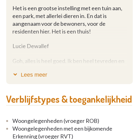
tuin met hoevedieren waar het heerlijk verpozen is.
Het is een grootse instelling met een tuin aan,
een park, met allerlei dieren in. En dat is
Omgeving
Woonzorgcentrum Seniorenhof is goed
aangenaam voor de bewoners, voor de
bereikbaar en ligt op de weg Tongeren - Hoeselt
residenten hier. Het is een thuis!
(Bilzen) met veel parkeergelegenheid. Tongeren is
een prachtige stad waar verleden, heden en
Lucie Dewallef
toekomst dicht bij elkaar liggen.
Goh, alles is heel goed. Ik ben heel tevreden en
heel content van hier. En ik zie heel graag de
Lees meer
verpleging, allemaal!
Maureen Schaeken
Verblijfstypes & toegankelijkheid
't Is mijn thuis! We zijn allemaal familie eigenlijk.
Dat is het aards paradijs hier, dat meen ik!
Woongelegenheden (vroeger ROB)
Woongelegenheden met een bijkomende
Erkenning (vroeger RVT)