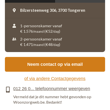
Bilzersteenweg 306,
3700 Tongeren
1-persoonskamer vanaf
€ 1.576
(€52
)
/maand
/dag
2-persoonskamer vanaf
€ 1.471
(€48
)
/maand
/dag
Neem contact op via email
of via andere Contactgegevens
Vermeld dat je dit nummer hebt gevonden op
Woonzorgweb.be. Bedankt!