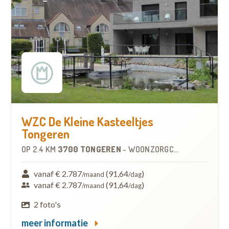
WZC De Kleine Kasteeltjes
Tongeren
OP
2.4 KM
3700 TONGEREN
-
WOONZORGCENTRUM (WZC)
vanaf € 2.787
(91,64
)
/maand
/dag
vanaf € 2.787
(91,64
)
/maand
/dag
2 foto's
meer informatie