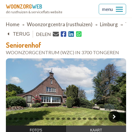
WOONZORG
WEB
menu
dé rusthuizen & serviceflats website
Breadcrumb
Home
Woonzorgcentra (rusthuizen)
Limburg
To
DELEN
TERUG
Seniorenhof
WOONZORGCENTRUM (WZC) IN 3700 TONGEREN
open in Google Maps
1
2
3
4
5
6
7
8
9
10
11
12
13
14
15
16
17
18
19
20
21
22
23
24
2
FOTO'S
KAART