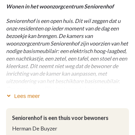
Wonen in het woonzorgcentrum Seniorenhof
Seniorenhof is een open huis. Dit wil zeggen dat u
onze residenten op ieder moment van de dag een
bezoekje kan brengen. De kamers van
woonzorgcentrum Seniorenhof zijn voorzien van het
nodige basismeubilair: een elektrisch hoog-laagbed,
een nachtkastje, een zetel, een tafel, een stoel en een
kleerkast. Dit neemt niet weg dat de bewoner de
inrichting van de kamer kan aanpassen, met
uitzondering van het beschikbare basismeubilair.
Om een persoonlijke toets aan de kamer te geven
raden wij de residenten aan ook wat eigen
Lees meer
meubeltjes mee te brengen en voor een persoonlijke
aankleding van de ruimte te zorgen. De
Seniorenhof is een thuis voor bewoners
gemeenschappelijke ruimtes zijn smaakvol ingericht
en alle noodzakelijke voorzieningen zijn voorhanden.
Herman De Buyzer
Verder beschikt Seniorenhof over een uitgestrekte