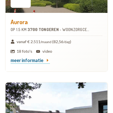
Aurora
OP
1.5 KM
3700 TONGEREN
-
WOONZORGCENTRUM (WZC)
vanaf € 2.511
(82,56
)
/maand
/dag
18 foto's
video
meer informatie