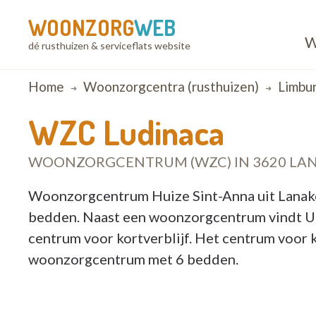
WOONZORG
WEB
W
dé rusthuizen & serviceflats website
Breadcrumb
Home
Woonzorgcentra (rusthuizen)
Limbu
WZC Ludinaca
WOONZORGCENTRUM (WZC) IN 3620 LA
Woonzorgcentrum Huize Sint-Anna uit Lanaken
bedden. Naast een woonzorgcentrum vindt U 
centrum voor kortverblijf. Het centrum voor 
woonzorgcentrum met 6 bedden.