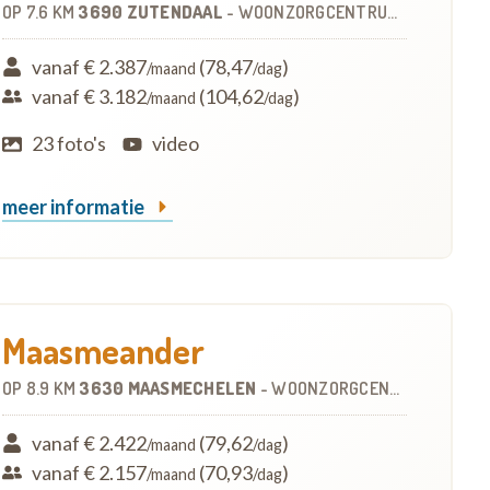
OP
7.6 KM
3690 ZUTENDAAL
-
WOONZORGCENTRUM (WZC)
vanaf € 2.387
(78,47
)
/maand
/dag
vanaf € 3.182
(104,62
)
/maand
/dag
23 foto's
video
meer informatie
Maasmeander
OP
8.9 KM
3630 MAASMECHELEN
-
WOONZORGCENTRUM (WZC)
vanaf € 2.422
(79,62
)
/maand
/dag
vanaf € 2.157
(70,93
)
/maand
/dag