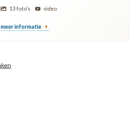
13 foto's
video
meer informatie
aken