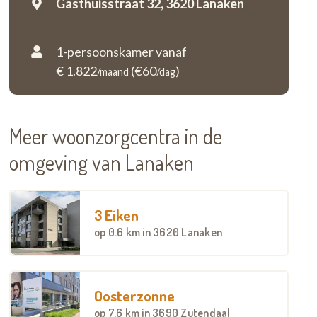
Gasthuisstraat 32,
3620 Lanaken
1-persoonskamer vanaf
€ 1.822
(€60
)
/maand
/dag
Meer woonzorgcentra in de
omgeving van Lanaken
3 Eiken
op
0.6 km
in 3620 Lanaken
Oosterzonne
op
7.6 km
in 3690 Zutendaal