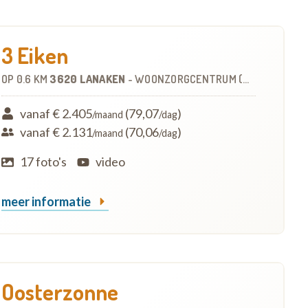
3 Eiken
OP
0.6 KM
3620 LANAKEN
-
WOONZORGCENTRUM (WZC)
vanaf € 2.405
(79,07
)
/maand
/dag
vanaf € 2.131
(70,06
)
/maand
/dag
17 foto's
video
meer informatie
Oosterzonne