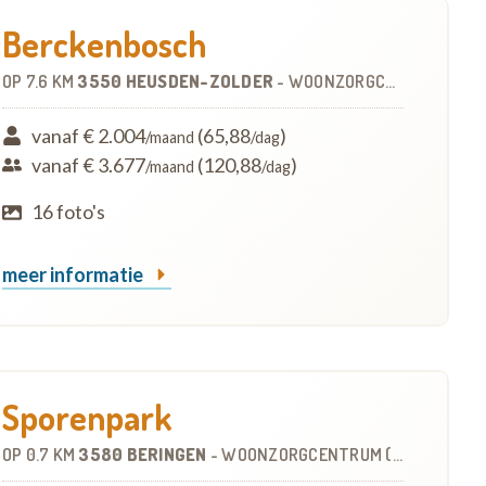
Berckenbosch
OP
7.6 KM
3550 HEUSDEN-ZOLDER
-
WOONZORGCENTRUM (WZC)
vanaf € 2.004
(65,88
)
/maand
/dag
vanaf € 3.677
(120,88
)
/maand
/dag
16 foto's
meer informatie
Sporenpark
OP
0.7 KM
3580 BERINGEN
-
WOONZORGCENTRUM (WZC)