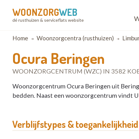
WOONZORG
WEB
W
dé rusthuizen & serviceflats website
Breadcrumb
Home
Woonzorgcentra (rusthuizen)
Limbu
Ocura Beringen
WOONZORGCENTRUM (WZC) IN 3582 KO
Woonzorgcentrum Ocura Beringen uit Beringe
bedden. Naast een woonzorgcentrum vindt U h
Verblijfstypes & toegankelijkheid