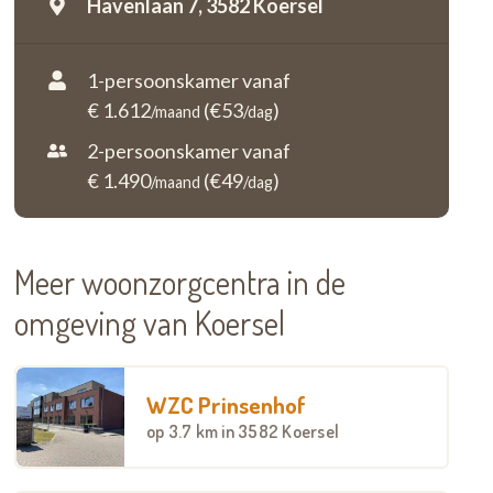
Havenlaan 7,
3582 Koersel
1-persoonskamer vanaf
€ 1.612
(€53
)
/maand
/dag
2-persoonskamer vanaf
€ 1.490
(€49
)
/maand
/dag
Meer woonzorgcentra in de
omgeving van Koersel
WZC Prinsenhof
op
3.7 km
in 3582 Koersel