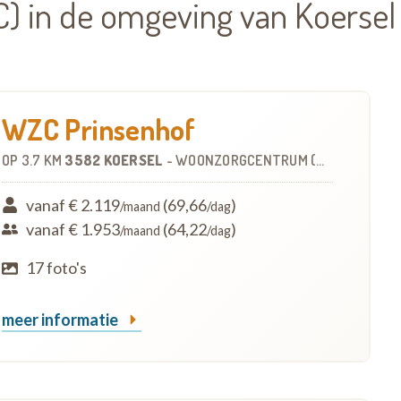
) in de omgeving van Koersel
WZC Prinsenhof
OP
3.7 KM
3582 KOERSEL
-
WOONZORGCENTRUM (WZC)
vanaf € 2.119
(69,66
)
/maand
/dag
vanaf € 1.953
(64,22
)
/maand
/dag
17 foto's
meer informatie