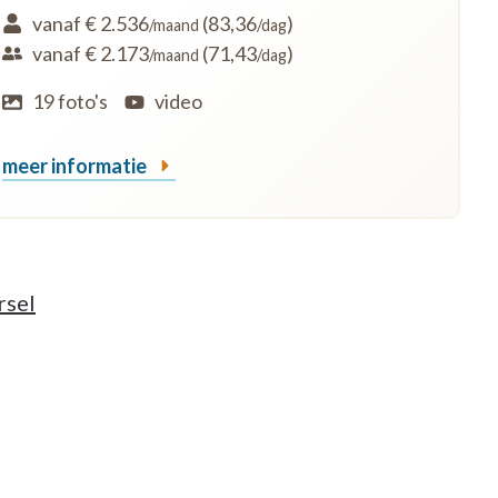
vanaf € 2.536
(83,36
)
/maand
/dag
vanaf € 2.173
(71,43
)
/maand
/dag
19 foto's
video
meer informatie
rsel