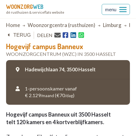
WOONZORG
WEB
menu
dé rusthuizen & serviceflats website
Breadcrumb
Home
Woonzorgcentra (rusthuizen)
Limburg
Ha
DELEN
TERUG
Hogevijf campus Banneux
WOONZORGCENTRUM (WZC) IN 3500 HASSELT
Hadewijchlaan 74,
3500 Hasselt
1-persoonskamer vanaf
€ 2.129
(€70
)
/maand
/dag
Hogevijf campus Banneux uit 3500 Hasselt
telt 120 kamers en 4 kortverblijfkamers.