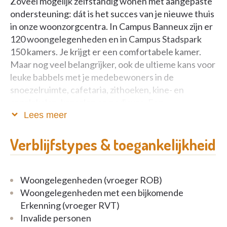
Zoveel mogelijk zelfstandig wonen met aangepaste
ondersteuning: dát is het succes van je nieuwe thuis
in onze woonzorgcentra. In Campus Banneux zijn er
120 woongelegenheden en in Campus Stadspark
150 kamers. Je krijgt er een comfortabele kamer.
Maar nog veel belangrijker, ook de ultieme kans voor
leuke babbels met je medebewoners in de
snoezelruimte, cafetaria, zithoeken, kine- en
ergolokalen, kapsalon en pedicure. Een
enthousiaste ploeg medewerkers garandeert elke
Lees meer
dag een lach op je gezicht. Hartelijk welkom!
Verblijfstypes & toegankelijkheid
Woongelegenheden (vroeger ROB)
Woongelegenheden met een bijkomende
Erkenning (vroeger RVT)
Invalide personen