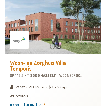
Woon- en Zorghuis Villa
Temporis
OP
143.3 KM
3500 HASSELT
-
WOONZORGCENTRUM (WZC)
vanaf € 2.087
(68,62
)
/maand
/dag
6 foto's
meer informatie