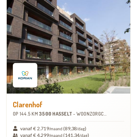
Clarenhof
OP
144.5 KM
3500 HASSELT
-
WOONZORGCENTRUM (WZC)
vanaf € 2.719
(89,38
)
/maand
/dag
vanaf € 4.299
(141,34
)
/maand
/dag