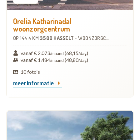
Orelia Katharinadal
woonzorgcentrum
OP
144.4 KM
3500 HASSELT
-
WOONZORGCENTRUM (WZC)
vanaf € 2.073
(68,15
)
/maand
/dag
vanaf € 1.484
(48,80
)
/maand
/dag
10 foto's
meer informatie